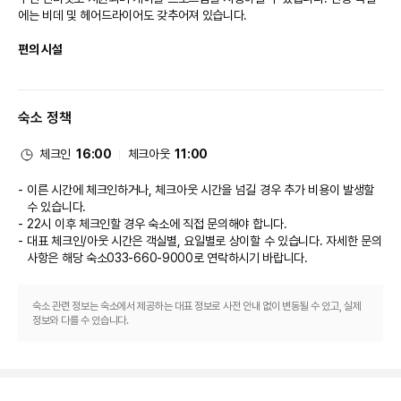
에는 비데 및 헤어드라이어도 갖추어져 있습니다.

• 업장 위치 : 오션타워 3층
• 조식 메뉴 : 아메리칸 스타일 조식 뷔페
• 조식 시간 : 월~금(07:00 ~ 10:00), 토/일/공휴일(06:30 ~ 10:30)
편의 시설
• 입장 기준 : 성인(중학생 이상), 소인(초등학생), 소아(만 3세~미취학아동),
유아(0~36개월)
야외 수영장, 사우나, 피트니스 센터 등의 레크리에이션 시설을 십분 활용하시
• 이용 요금 : 호텔 공식 홈페이지 참고 (유아의 경우 증빙 서류 지참 시 무료
기 바랍니다. 이 호텔에는 무료 무선 인터넷, 콘시어지 서비스, 자판기 등도 마
이용 가능)
숙소 정책
련되어 있습니다.

• 쓰리밀즈 중식(단품메뉴) 석식(뷔페) 미운영
• 문의 : 033 660 9029
식당
체크인
16:00
체크아웃
11:00
앙빵 (로비라운지)
이 호텔에는 2 개 레스토랑 및 1 개 커피숍/카페 등 여러 다이닝 옵션이 있습니
이른 시간에 체크인하거나, 체크아웃 시간을 넘길 경우 추가 비용이 발생할
• 업장 위치 : 오션타워 1층
다. 이중 한 곳에서 간단한 식사를 즐겨보세요. 1 개 바/라운지에서는 맛있는 
수 있습니다.
• 판매 메뉴 : 베이커리, 커피, 위스키, 칵테일 등
음료를 마시며 여유로운 시간을 보내실 수 있어요. 아침 식사(뷔페)를 매일 
22시 이후 체크인할 경우 숙소에 직접 문의해야 합니다.
• 운영 시간 : 08:00 ~ 19:00(베이커리/카페)
07:00 ~ 10:00에 유료로 이용하실 수 있습니다.

대표 체크인/아웃 시간은 객실별, 요일별로 상이할 수 있습니다. 자세한 문의
강문주막
사항은 해당 숙소
033-660-9000
로 연락하시기 바랍니다.
비즈니스, 기타 편의시설
• 업장 위치 : 파인타워 1층
• 판매 메뉴 : 한식 퓨전 스타일 메뉴 (전복 해장라면, 두루치키, 육회, 연탄구
대표적인 편의 시설과 서비스로는 24시간 운영 비즈니스 센터, 간편 체크인, 
이, 종류별 주류)
숙소 관련 정보는 숙소에서 제공하는 대표 정보로 사전 안내 없이 변동될 수 있고, 실제
간편 체크아웃 등이 있습니다. 이 호텔에는 행사를 위한 4개의 회의실이 마련
정보와 다를 수 있습니다.
• 운영 시간 : 18:00 ~ 01:00 (주말의 경우 1시간 조기 오픈, 연장 영업 진행)
• 예약 문의 : 033 660 9533
되어 있습니다. 시설 내에서 셀프 주차(요금 별도) 이용이 가능합니다.
2026년 여름성수기 인피니티풀 운영 (7/1 ~ 8/31 운영)
• 운영 기간 : 6/6 ~ 8/31