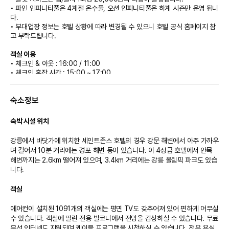
• 파인 인피니티풀은 4계절 온수풀, 오션 인피니티풀은 하계 시즌만 운영 됩니
다.
• 부대업장 정보는 호텔 상황에 따라 변경될 수 있으니 호텔 공식 홈페이지 참
고 부탁드립니다.
객실 이용
• 체크인 & 아웃 : 16:00 / 11:00
• 체크인 혼잡 시간 : 15:00 ~ 17:00
• 얼리 체크인 & 레이트 체크아웃 추가 비용 : 22,000원 (시간당)
• 체크아웃 당일 기준 14시 이후에는 1박 요금이 추가됩니다.
숙소정보
• 엑스트라 베드 추가 비용 : 44,000원 (1박당)
• 침구(싱글 세트) 추가 비용 : 22,000원 (1박당)
• 그 외 어메니티(생수 및 타올 등) 추가 요청 시 별도 요금 발생됩니다.
숙박 시설 위치
• 객실별 최대 인원을 초과하여 입실 불가합니다. (단, 객실 별 최대 인원까지
인원추가 비용 무료)
강릉에서 바닷가에 위치한 세인트존스 호텔의 경우 강문 해변에서 아주 가까우
• 반려견 동반 가능 객실 별도 보유 (반려견 동반 객실을 제외한 객실은 반려견
며 걸어서 10분 거리에는 경포 해변 등이 있습니다. 이 4성급 호텔에서 안목 
동반 입실 불가)
해변까지는 2.6km 떨어져 있으며, 3.4km 거리에는 강릉 올림픽 파크도 있습
• 미성년자는 보호자 동반 없이 투숙 불가합니다. (해당 사유로 취소 및 환불
니다.

불가)
• 키오스크(KIOSK) 체크인 시 발급 받으신 안심번호를 입력하셔야 체크인 가
객실
능합니다.
• 객실 내 TV를 통하여 넷플릭스(개인계정)를 시청할 수 있습니다.
에어컨이 설치된 1091개의 객실에는 평면 TV도 갖추어져 있어 편하게 머무실 
• 컨셉룸의 객실 타입(컨셉)은 사전 지정 불가하며 랜덤 배정됩니다.
수 있습니다. 객실에 딸린 전용 발코니에서 전망을 감상하실 수 있습니다. 무료 
무선 인터넷도 지원되며 케이블 프로그램을 시청하실 수 있습니다. 전용 욕실
쓰리밀즈 (올데이다이닝)