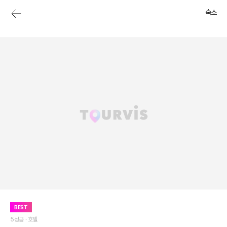
숙소
BEST
5성급 ·
호텔