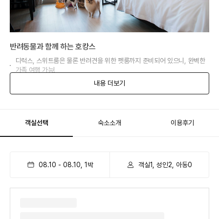
반려동물과 함께 하는 호캉스
디럭스, 스위트룸은 물론 반려견을 위한 펫룸까지 준비되어 있으니, 완벽한
가족 여행 가능!
내용 더보기
객실선택
숙소소개
이용후기
08.10
-
08.10
,
1
박
객실1, 성인2, 아동0