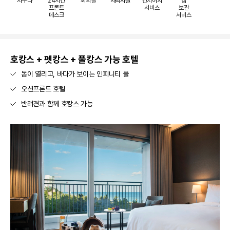
사우나
24시간
회의실
세탁시설
컨시어지
짐
프론트
서비스
보관
데스크
서비스
호캉스 + 펫캉스 + 풀캉스 가능 호텔
돔이 열리고, 바다가 보이는 인피니티 풀
오션프론트 호텔
반려견과 함께 호캉스 가능