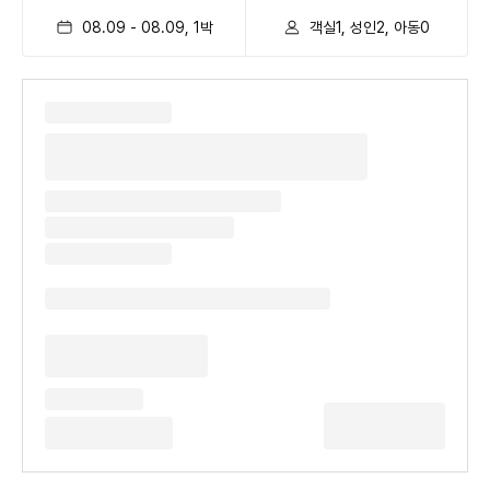
08.09
-
08.09
,
1
박
객실1, 성인2, 아동0