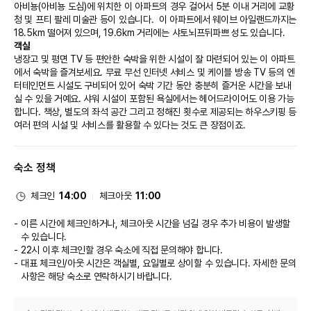
아비뇽(아비뇽 도심)에 위치한 이 아파트의 경우 걸어서 5분 이내 거리에 교황
청 및 프티 팔레 미술관 등이 있습니다.  이 아파트에서 웨이브 아일랜드까지는 
18.5km 떨어져 있으며, 19.6km 거리에는 샤토뇌프뒤파쁘 성도 있습니다.
객실
냉장고 및 평면 TV 등 편안한 숙박을 위한 시설이 잘 마련되어 있는 이 아파트
에서 숙박을 즐겨보세요. 무료 무선 인터넷 서비스 및 케이블 방송 TV 등의 엔
터테인먼트 시설도 구비되어 있어 숙박 기간 동안 충분히 즐거운 시간을 보내
실 수 있을 거예요. 샤워 시설이 포함된 욕실에서는 헤어드라이어도 이용 가능
합니다. 책상, 별도의 좌석 공간 그리고 정해진 횟수로 제공되는 하우스키핑 등 
여러 편의 시설 및 서비스를 활용할 수 있다는 것도 큰 장점이죠.
숙소 정책
체크인
14:00
체크아웃
11:00
이른 시간에 체크인하거나, 체크아웃 시간을 넘길 경우 추가 비용이 발생할
수 있습니다.
22시 이후 체크인할 경우 숙소에 직접 문의해야 합니다.
대표 체크인/아웃 시간은 객실별, 요일별로 상이할 수 있습니다. 자세한 문의
사항은 해당 숙소
로 연락하시기 바랍니다.