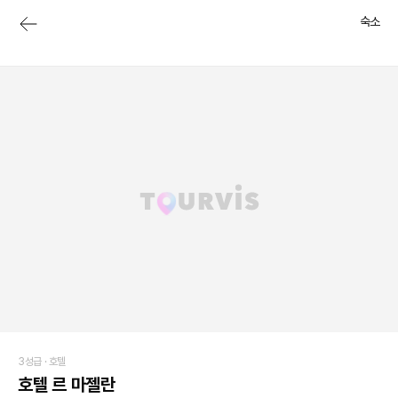
숙소
3성급 ·
호텔
호텔 르 마젤란