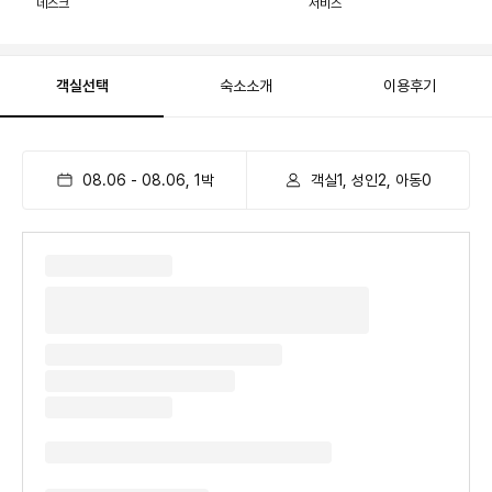
데스크
서비스
객실선택
숙소소개
이용후기
08.06
-
08.06
,
1
박
객실1, 성인2, 아동0