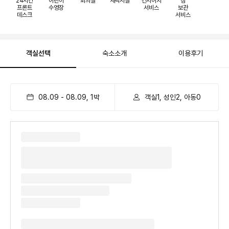
24시간
어린이
회의실
세탁시설
컨시어지
짐
프론트
수영장
서비스
보관
데스크
서비스
객실선택
숙소소개
이용후기
08.09
-
08.09
,
1
박
객실1, 성인2, 아동0