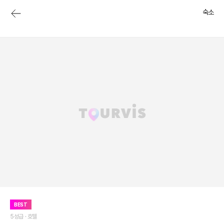
숙소
BEST
5성급 ·
호텔