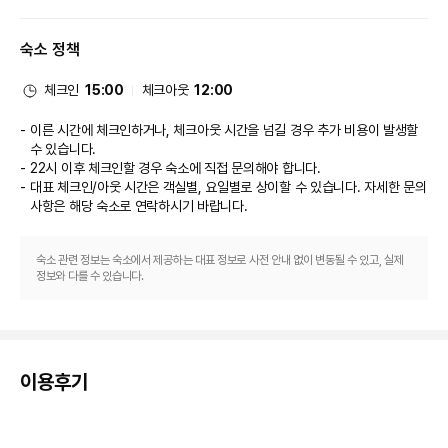
룸서비스를 이용하실 수 있어요. 커피숍/카페에서는 스낵이 제공됩니다. 바/라
운지에서는 좋아하는 음료를 마시며 갈증을 해소하실 수 있어요. 아침 식사(뷔
숙소 정책
페)를 매일 06:00 ~ 10:30에 유료로 이용하실 수 있습니다. LOCALIZE
비즈니스, 기타 편의시설
대표적인 편의 시설과 서비스로는 비즈니스 센터, 간편 체크아웃, 드라이클리
체크인
15:00
체크아웃
12:00
닝/세탁 서비스 등이 있습니다. 다낭에서의 행사를 계획하시나요? 이 호텔에
는 컨퍼런스 공간 및 회의실 등으로 구성된 468 제곱미터 크기의 공간이 마련
이른 시간에 체크인하거나, 체크아웃 시간을 넘길 경우 추가 비용이 발생할
되어 있습니다. 시설 내에서 무료 셀프 주차 이용이 가능합니다.
수 있습니다.
22시 이후 체크인할 경우 숙소에 직접 문의해야 합니다.
대표 체크인/아웃 시간은 객실별, 요일별로 상이할 수 있습니다. 자세한 문의
사항은 해당 숙소
로 연락하시기 바랍니다.
숙소 관련 정보는 숙소에서 제공하는 대표 정보로 사전 안내 없이 변동될 수 있고, 실제
정보와 다를 수 있습니다.
이용후기