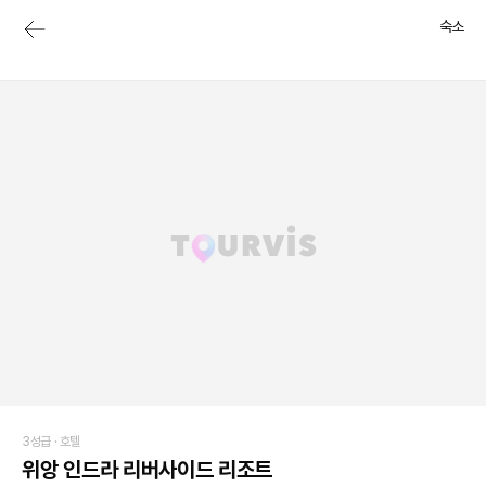
숙소
3성급 ·
호텔
위앙 인드라 리버사이드 리조트