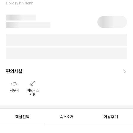
Holiday Inn North
편의시설
사우나
피트니스
시설
객실선택
숙소소개
이용후기