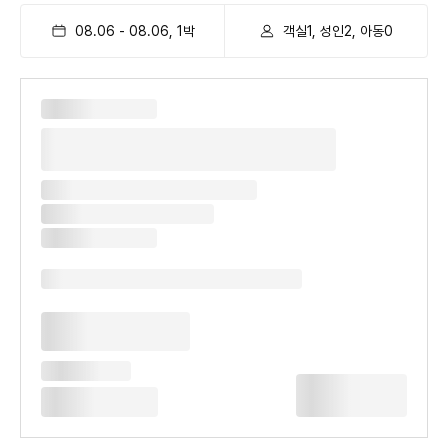
08.06
-
08.06
,
1
박
객실1, 성인2, 아동0