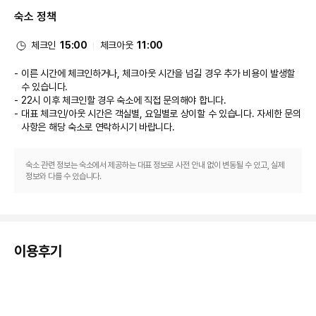
는 음료를 마시며 갈증을 해소하실 수 있어요. 아침 식사(테이크아웃)가 주중 
숙소 정책
06:30 ~ 10:30 및 주말 07:00 ~ 11:00에 유료로 제공됩니다.
비즈니스, 기타 편의시설
대표적인 편의 시설과 서비스로는 비즈니스 센터, 로비의 무료 신문, 드라이클
체크인
15:00
체크아웃
11:00
리닝/세탁 서비스 등이 있습니다. 시설 내에서 셀프 주차(요금 별도) 이용이 가
능합니다.
이른 시간에 체크인하거나, 체크아웃 시간을 넘길 경우 추가 비용이 발생할
수 있습니다.
22시 이후 체크인할 경우 숙소에 직접 문의해야 합니다.
대표 체크인/아웃 시간은 객실별, 요일별로 상이할 수 있습니다. 자세한 문의
사항은 해당 숙소
로 연락하시기 바랍니다.
숙소 관련 정보는 숙소에서 제공하는 대표 정보로 사전 안내 없이 변동될 수 있고, 실제
정보와 다를 수 있습니다.
이용후기