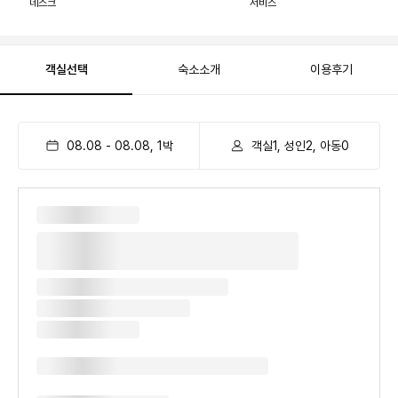
데스크
서비스
객실선택
숙소소개
이용후기
08.08
-
08.08
,
1
박
객실1, 성인2, 아동0