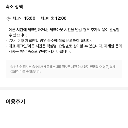
는 Le Restaurant에서 만족스러운 식사를 즐겨보세요. 바/라운지에서는 음
숙소 정책
료를 마시며 하루를 여유롭게 마무리하실 수 있어요. 아침 식사(뷔페)가 주중 
06:30 ~ 09:30에 유료로 제공됩니다.
비즈니스, 기타 편의시설
체크인
15:00
체크아웃
12:00
대표적인 편의 시설과 서비스로는 비즈니스 센터, 24시간 운영되는 프런트 데
스크, 다국어 구사 가능 직원 등이 있습니다. 이 호텔의 행사 시설은 컨퍼런스 
이른 시간에 체크인하거나, 체크아웃 시간을 넘길 경우 추가 비용이 발생할
공간 및 회의실 등으로 구성되어 있습니다.
수 있습니다.
22시 이후 체크인할 경우 숙소에 직접 문의해야 합니다.
대표 체크인/아웃 시간은 객실별, 요일별로 상이할 수 있습니다. 자세한 문의
사항은 해당 숙소
로 연락하시기 바랍니다.
숙소 관련 정보는 숙소에서 제공하는 대표 정보로 사전 안내 없이 변동될 수 있고, 실제
정보와 다를 수 있습니다.
이용후기