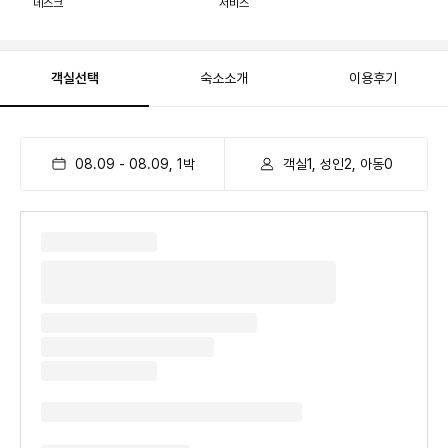
데스크
서비스
객실선택
숙소소개
이용후기
08.09
-
08.09
,
1
박
객실1, 성인2, 아동0