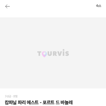
숙소
3성급 ·
호텔
캄파닐 파리 에스트 - 포르트 드 바뇰레