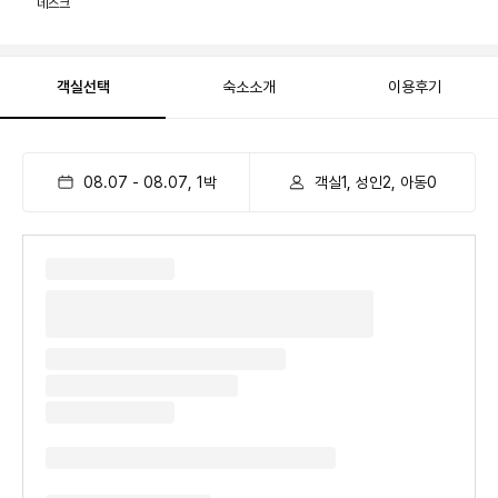
데스크
객실선택
숙소소개
이용후기
08.07
-
08.07
,
1
박
객실1, 성인2, 아동0