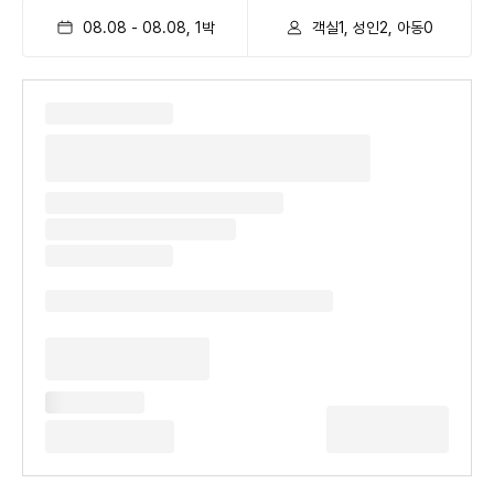
08.08
-
08.08
,
1
박
객실1, 성인2, 아동0