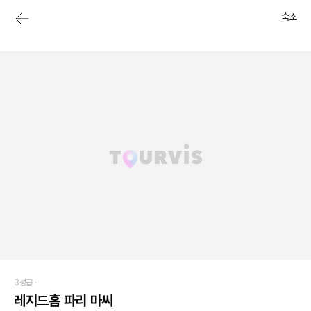
숙소
3성급 ·
레지드홈 파리 마씨