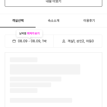
내용 더보기
객실선택
숙소소개
이용후기
날짜별
최저가 보기
08.09
-
08.09
,
1
박
객실1, 성인2, 아동0
단단한 풍경을 머리맡에 두고 잠들다
✔ 자연 그대로를 담아 아늑한 숲이 연상되는 로비
✔ 객실 내 통창 너머 그림같이 펼쳐지는 자연의 풍광
✔ 3타입 매트리스와 5타입 베개로 찾아가는 나만의 수면 방법