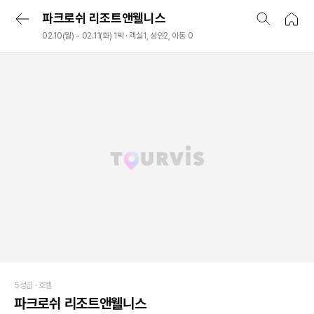
파크로쉬 리조트앤웰니스
02.10(월) - 02.11(화) 1박 · 객실1, 성인2, 아동 0
5성급 ·
호텔
파크로쉬 리조트앤웰니스