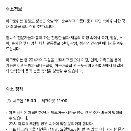
- 15:00 ~ 17:00 브레이크 타임 스폐셜 메뉴만 주문 가능합니다.
숙소정보
[웰니스 클럽(WELLBESS CLUB)]
* 요가, 명상 (YOGA · MEDITATION)
파크로쉬는 강원도 정선군 숙암리의 순수하고 아름다운 대자연 속에 위치한 국
- 위치 : 2층
내 최고급 웰니스 리조트입니다.
* GX룸(GX)
웰니스 전문가들과 함께 하는 진정한 쉼과 채움의 여정 속에서 요가, 명상, 스
- 위치 : 2층
파, 숲치유 및 다양한 체험 활동들로 신체, 감성, 정신의 건강한 에너지를 깨워 
드립니다.
* 피트니스 센터 (FITNESS CENTER)
- 운영시간 : 24시간
파크로쉬는 총 204개의 객실을 보유하고 있으며 미팅, 연회, 가족모임 등이 
- 위치 : 2층
가능한 이벤트룸과 웰니스클럽, 아쿠아클럽, 레스토랑과 카페&바에서 비일상
- 피트니스 센터 이용 시 개인 운동복 및 운동화 지참 바랍니다.
의 안락함과 품격 높은 휴식을 경험할 수 있습니다.
* 명상 홀(MEDITATION HALL)
- 위치 : B2층
숙소 정책
* 마인드풀니스 홀(MINDFULLNESS HALL)
- 위치 : G층
체크인
15:00
체크아웃
11:00
* 스파 트리트먼트 룸(TREATMENT ROOM)
이른 시간에 체크인하거나, 체크아웃 시간을 넘길 경우 추가 비용이 발생할
- 운영시간 : 12:00 ~ 21:00 (상시 스케줄 확인 및 예약 유선문의)
수 있습니다.
- 위치 : 2층
22시 이후 체크인할 경우 숙소에 직접 문의해야 합니다.
대표 체크인/아웃 시간은 객실별, 요일별로 상이할 수 있습니다. 자세한 문의
※ 웰니스 프로그램 및 스파 트리트먼트 이용은 사전 예약으로 운영 되고 있습