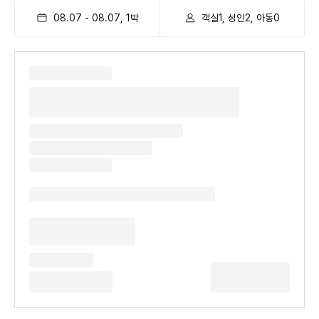
08.07
-
08.07
,
1
박
객실1, 성인2, 아동0