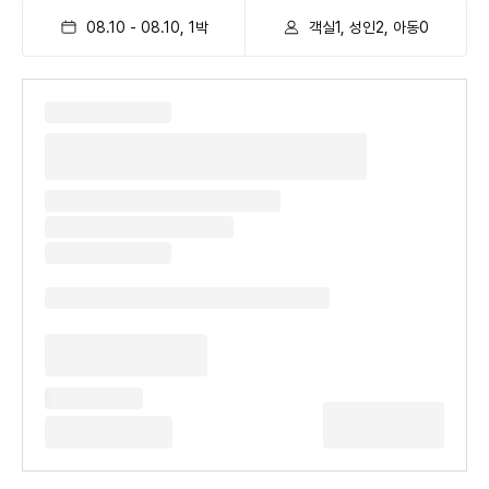
08.10
-
08.10
,
1
박
객실1, 성인2, 아동0