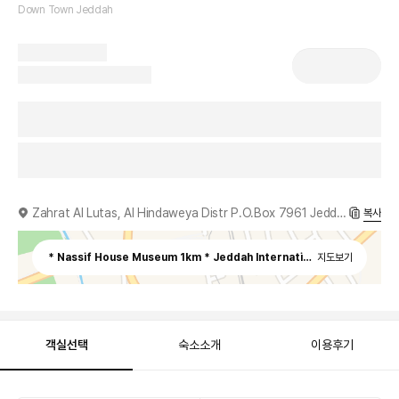
Down Town Jeddah
Zahrat Al Lutas, Al Hindaweya Distr P.O.Box 7961 Jeddah, Saudi Arabia, 22321
복사
* Nassif House Museum 1km * Jeddah International Exhibition a
지도보기
객실선택
숙소소개
이용후기