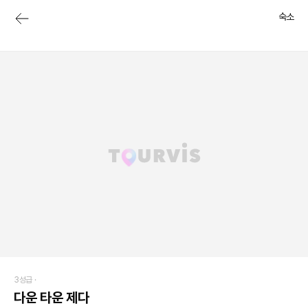
숙소
3성급 ·
다운 타운 제다