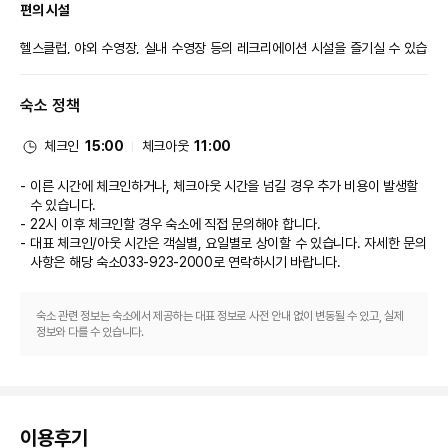
* 위치 : Tower 20 층
편의 시설
요금 : 성인 60,000원/ 소인(36개월~13세) 50,000원/ 36개월 미만 무료
- 투숙객 요금(비수기 일~목) : 성인 30,000원/소인 20,000원
헬스클럽, 야외 수영장, 실내 수영장 등의 레크리에이션 시설을 즐기실 수 있습
※ 공휴일·주말 요금 적용 안내
니다. 이 호텔에는 무료 무선 인터넷, 콘시어지 서비스, 웨딩 서비스 등도 마련
• 주말 요금: 성인 35,000원, 소인 25,000원
되어 있습니다.

적용 기간: 매주 금·토 (정기 주말 요금 적용)
숙소 정책
식당
* 문의: 033-923-2040
체크인
15:00
체크아웃
11:00
이 호텔에는 2 개 레스토랑 및 커피숍/카페 등 여러 다이닝 옵션이 있습니다. 
*수영장은 당일권으로 이용 기준으로 당일 이용시간 안에 무제한 이용 가능합
이중에서 Shell Factory에 들러 간단한 식사를 즐겨보세요. 바/라운지 또는 
이른 시간에 체크인하거나, 체크아웃 시간을 넘길 경우 추가 비용이 발생할
니다.(체크인 하는 당일 하루 또는 다음날 체크아웃 전 하루 )
풀사이드 바에서는 좋아하는 음료를 마시며 느긋한 시간을 보내실 수 있어요. 
수 있습니다.
* 투숙기간 내 1일 이용으로 운영시간에만 입장이 가능합니다. (MIDNIGHT
아침 식사(뷔페)를 매일 07:00 ~ 10:30에 유료로 이용하실 수 있습니다.

22시 이후 체크인할 경우 숙소에 직접 문의해야 합니다.
SPLASH 시간에는 이용불가)
대표 체크인/아웃 시간은 객실별, 요일별로 상이할 수 있습니다. 자세한 문의
* 구명조끼는 대여가능하며, 수영복 대여 서비스는 제공되지 않습니다.
비즈니스, 기타 편의시설
* 신장140cm미만 어린이 고객은 안전을 위하여 보호자 동반하에 구명조끼
사항은 해당 숙소
033-923-2000
로 연락하시기 바랍니다.
착용후 이용이 가능합니다.
대표적인 편의 시설과 서비스로는 드라이클리닝/세탁 서비스, 24시간 운영되
* 모든 고객의 안전을 위해 튜브 및 물놀이기구 사용을 금합니다. (유아용 퍼들
는 프런트 데스크, 짐 보관 등이 있습니다. 이 호텔에는 행사를 위한 5개의 회
점퍼 및 목튜브는 이용이 가능합니다.)
숙소 관련 정보는 숙소에서 제공하는 대표 정보로 사전 안내 없이 변동될 수 있고, 실제
의실이 마련되어 있습니다. 시설 내에서 무료 셀프 주차 이용이 가능합니다.
정보와 다를 수 있습니다.
* 쾌적한 환경을 위하여 음식물 반입, 흡연, 오일사용을 금하고있습니다.
확인사항 및 기타
* 환경보호에 동참하고자 객실내 욕실 4종세트(비누, 샴푸, 린스, 바디클린저)
만 제공되며 일회용품(칫솔, 치약, 면도기)는 로비층의 어메니티 자판기에서 구
매하실 수 있으니 참고해주시기 바랍니다.
이용후기