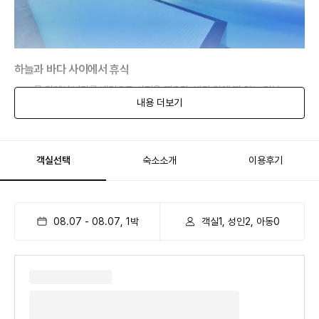
하늘과 바다 사이에서 휴식
✔ 물 위에서 바다를 배경으로 사진을 찍으면, 바다 위에 떠 있는 기분
내용 더보기
✔ 풀 사이드바에서 주문한 음료 한잔과 함께 하면 외국 휴양지 느낌 물씬
객실선택
숙소소개
이용후기
08.07
-
08.07
,
1
박
객실1, 성인2, 아동0