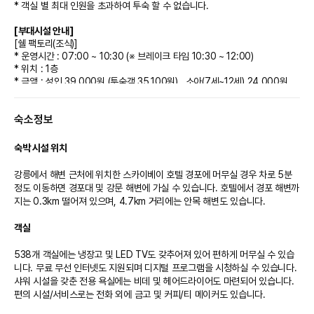
* 객실 별 최대 인원을 초과하여 투숙 할 수 없습니다.
[부대시설 안내]
[쉘 팩토리(조식)]
* 운영시간 : 07:00 ~ 10:30 (※ 브레이크 타임 10:30 ~ 12:00)
* 위치 : 1층
* 금액 : 성인 39,000원 (투숙객 35,100원) , 소아(7세~12세) 24,000원,
유아(36개월 ~ 6세) 12,000원 , 36개월 미만 무료 이용
숙소정보
[피트니스 센터&20층 샤워실,탈의실]
* 운영시간: 06:00~21:00
* 위치: North Tower 20 층
숙박 시설 위치
* 금액: 성인 15,000원(투숙객 2인 무료입장/만 19세 이상 입장 가능/개인 운
동화 지참)
강릉에서 해변 근처에 위치한 스카이베이 호텔 경포에 머무실 경우 차로 5분 
* 문의: 033-923-2040
정도 이동하면 경포대 및 강문 해변에 가실 수 있습니다. 호텔에서 경포 해변까
지는 0.3km 떨어져 있으며, 4.7km 거리에는 안목 해변도 있습니다.

[사우나]
[사우나] *운영시간 : 07:00~21:00 (매월 첫째주 수요일 정기 휴무) *26년
객실
7~8월은 휴무 없이 정상 운영됩니다.
* 위치: North Tower 지하 2층
538개 객실에는 냉장고 및 LED TV도 갖추어져 있어 편하게 머무실 수 있습
* 요금: 15,000원(성인) / 10,000원(36개월~7세) / 36개월 미만 무료입장
니다. 무료 무선 인터넷도 지원되며 디지털 프로그램을 시청하실 수 있습니다. 
(※ 17세 미만의 고객은 보호자 동반시에만 입장이 가능합니다.)
샤워 시설을 갖춘 전용 욕실에는 비데 및 헤어드라이어도 마련되어 있습니다. 
편의 시설/서비스로는 전화 외에 금고 및 커피/티 메이커도 있습니다.

[인피니티풀&실내수영장]
* 운영시간 : 07:00~21:00(브레이크 타임 12:30~13:30)