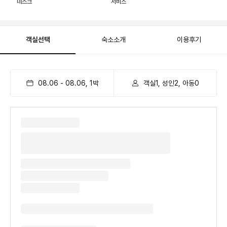
데스크
서비스
객실선택
숙소소개
이용후기
08.06
-
08.06
,
1
박
객실1, 성인2, 아동0