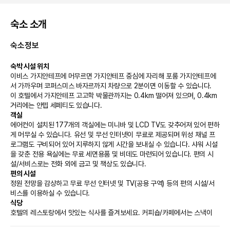
숙소 소개
숙소정보
숙박 시설 위치
이비스 가지안테프에 머무르면 가지안테프 중심에 자리해 포룸 가지안테프에
서 가까우며 코퍼스미스 바자르까지 차량으로 2분이면 이동할 수 있습니다.  
이 호텔에서 가지안테프 고고학 박물관까지는 0.4km 떨어져 있으며, 0.4km 
거리에는 안텝 세페티도 있습니다.
객실
에어컨이 설치된 177개의 객실에는 미니바 및 LCD TV도 갖추어져 있어 편하
게 머무실 수 있습니다. 유선 및 무선 인터넷이 무료로 제공되며 위성 채널 프
로그램도 구비되어 있어 지루하지 않게 시간을 보내실 수 있습니다. 샤워 시설
을 갖춘 전용 욕실에는 무료 세면용품 및 비데도 마련되어 있습니다. 편의 시
설/서비스로는 전화 외에 금고 및 책상도 있습니다.
편의 시설
정원 전망을 감상하고 무료 무선 인터넷 및 TV(공용 구역) 등의 편의 시설/서
비스를 이용하실 수 있습니다.
식당
호텔의 레스토랑에서 맛있는 식사를 즐겨보세요. 커피숍/카페에서는 스낵이 
제공되며, 편하게 객실에서 룸서비스를 이용하실 수도 있습니다. 바/라운지에