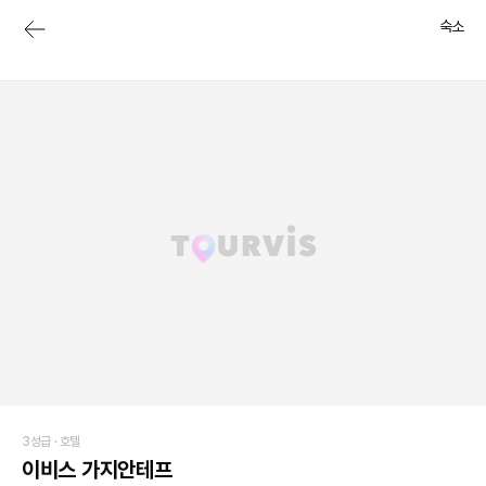
숙소
3성급 ·
호텔
이비스 가지안테프