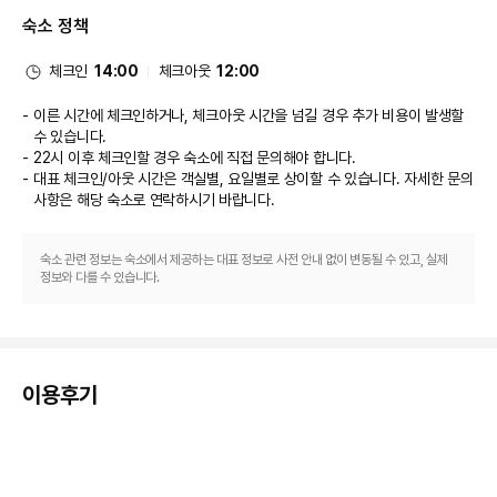
서는 좋아하는 음료를 마시며 갈증을 해소하실 수 있어요. 아침 식사(뷔페)를 
숙소 정책
매일 06:00 ~ 10:00에 유료로 이용하실 수 있습니다.
비즈니스, 기타 편의시설
대표적인 편의 시설과 서비스로는 24시간 운영 비즈니스 센터, 간편 체크인, 
체크인
14:00
체크아웃
12:00
로비의 무료 신문 등이 있습니다. 시설 내에서 무료 셀프 주차 이용이 가능합니
다.
이른 시간에 체크인하거나, 체크아웃 시간을 넘길 경우 추가 비용이 발생할
수 있습니다.
22시 이후 체크인할 경우 숙소에 직접 문의해야 합니다.
대표 체크인/아웃 시간은 객실별, 요일별로 상이할 수 있습니다. 자세한 문의
사항은 해당 숙소
로 연락하시기 바랍니다.
숙소 관련 정보는 숙소에서 제공하는 대표 정보로 사전 안내 없이 변동될 수 있고, 실제
정보와 다를 수 있습니다.
이용후기