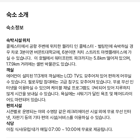
숙소 소개
숙소정보
숙박 시설 위치
콜체스터에서 공항 주변에 위치한 퀄리티 인 콜체스터 - 벌링턴에 숙박하실 경
우 차로 3분이면 버몬트대학교에, 6분이면 처치 스트리트 마켓플레이스에 가
실 수 있습니다.  이 호텔에서 워터프런트 파크까지는 5.8km 떨어져 있으며, 
17.9km 거리에는 셸번 박물관도 있습니다.
객실
에어컨이 설치된 113개의 객실에는 LCD TV도 갖추어져 있어 편하게 머무실 
수 있습니다. 필로우탑 침대에는 고급 침구도 갖추어져 있습니다. 무료 무선 인
터넷을 이용하실 수 있으며 케이블 채널 프로그램도 구비되어 있어 지루하지 
않게 시간을 보내실 수 있습니다. 욕실에는 샤워기가 달린 욕조 및 헤어드라이
어도 마련되어 있습니다.
편의 시설
시즌별로 운영되는 야외 수영장 같은 레크리에이션 시설 외에 무료 무선 인터
넷, 자판기 등의 기타 편의 시설/서비스를 이용하실 수 있습니다.
식당
아침 식사(유럽식)가 매일 07:00 ~ 10:00에 무료로 제공됩니다.
비즈니스, 기타 편의시설