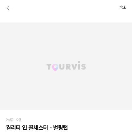
숙소
2성급 ·
호텔
퀄리티 인 콜체스터 - 벌링턴