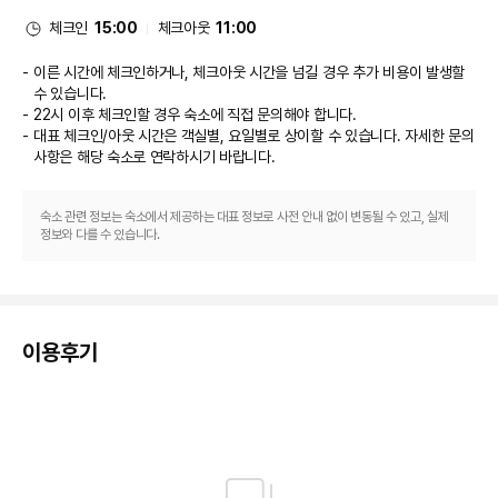
우나 등의 레크리에이션 시설을 십분 활용하시기 바랍니다. 이 호텔에는 무료 
무선 인터넷, 콘시어지 서비스 및 탁아 서비스(요금 별도)도 편의 시설/서비스
체크인
15:00
체크아웃
11:00
로 마련되어 있습니다.

이른 시간에 체크인하거나, 체크아웃 시간을 넘길 경우 추가 비용이 발생할
식당
수 있습니다.
22시 이후 체크인할 경우 숙소에 직접 문의해야 합니다.
이 호텔에는 8 개의 레스토랑 및 커피숍/카페 등이 있으며 이곳에서 간단한 식
대표 체크인/아웃 시간은 객실별, 요일별로 상이할 수 있습니다. 자세한 문의
사 또는 스낵을 즐기실 수 있어요. 또는 편하게 객실에서 24시간 룸서비스를 
사항은 해당 숙소
로 연락하시기 바랍니다.
이용하실 수 있습니다. 바/라운지에서는 음료를 마시며 하루를 여유롭게 마무
리하실 수 있어요. 아침 식사(셀프 서비스)를 매일 7:00 ~ 10:00에 유료로 이
용하실 수 있습니다.

숙소 관련 정보는 숙소에서 제공하는 대표 정보로 사전 안내 없이 변동될 수 있고, 실제
정보와 다를 수 있습니다.
비즈니스, 기타 편의시설
대표적인 편의 시설과 서비스로는 무료 유선 인터넷, 비즈니스 센터, 리무진/
타운카 서비스 등이 있습니다. 시설 내에서 무료 셀프 주차 이용이 가능합니다.

이용후기