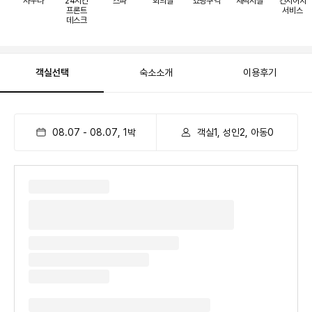
사우나
24시간
스파
회의실
쇼핑구역
세탁시설
컨시어지
프론트
서비스
데스크
객실선택
숙소소개
이용후기
08.07
-
08.07
,
1
박
객실1, 성인2, 아동0