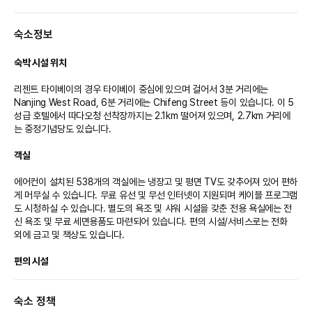
- 운영시간 : 07:00~22:30 (마지막 입장 22:00) (※16세 이상만 입장가능)
* 웰스프링 스파 (20층)
숙소정보
- 운영시간 : 10:00~23:00 (마지막 예약시간 20:00)
- 2016~2022 World SPA Awards에서 7년 연속 '대만 최고의 호텔 스
파'로 선정
숙박 시설 위치
* 리젠트 갤러리아 (B1층&B2층)
- 운영시간 : 10:00~21:00
리젠트 타이베이의 경우 타이베이 중심에 있으며 걸어서 3분 거리에는 
* 어린이놀이터 (5층)
Nanjing West Road, 6분 거리에는 Chifeng Street 등이 있습니다. 이 5
- 운영시간 : 금요일, 토요일 14:00~17:00, 18:00~21:00
성급 호텔에서 따다오청 선착장까지는 2.1km 떨어져 있으며, 2.7km 거리에
* 야외영화관 (21층)
는 중정기념당도 있습니다.

- 운영시간 : 19:30부터와 20:00부터 (※시즌별/호텔 사정상 운영시간 변경
될수 있습니다.)
객실
* 불꽃놀이
- 매 주 수요일 20:30부터 다다오청 불꽃놀이가 시작됩니다. 불꽃놀이는 21
에어컨이 설치된 538개의 객실에는 냉장고 및 평면 TV도 갖추어져 있어 편하
층 수영장에서 관람할 수 있습니다. (20층에서 하차 후 한 층 계단으로 이동)
게 머무실 수 있습니다. 무료 유선 및 무선 인터넷이 지원되며 케이블 프로그램
※ 상기 내용은 호텔 사정에 따라 사전에 고지되지 않고 변경될 수 있으니, 이용
도 시청하실 수 있습니다. 별도의 욕조 및 샤워 시설을 갖춘 전용 욕실에는 전
전 호텔에 확인해주시기 바랍니다.
신 욕조 및 무료 세면용품도 마련되어 있습니다. 편의 시설/서비스로는 전화 
외에 금고 및 책상도 있습니다.

편의 시설
마사지, 전신 트리트먼트 서비스, 얼굴 트리트먼트 서비스 등이 제공되는 스파
숙소 정책
에서 럭셔리한 분위기를 맘껏 즐기실 수 있습니다. 야외 수영장, 스파 욕조, 사