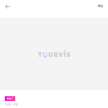
숙소
BEST
5성급 ·
호텔