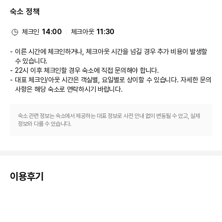
제공되는 바/라운지도 갖춰져 있죠. 또는 편하게 객실에서 룸서비스(이용 시간 
숙소 정책
제한)를 이용하실 수 있습니다. 풀사이드 바에서는 좋아하는 음료를 마시며 갈
증을 해소하실 수 있어요. 아침 식사(뷔페)를 매일 07:30 ~ 10:00에 유료로 
이용하실 수 있습니다.
체크인
14:00
체크아웃
11:30
비즈니스, 기타 편의시설
대표적인 편의 시설과 서비스로는 무료 유선 인터넷, 간편 체크인, 드라이클리
이른 시간에 체크인하거나, 체크아웃 시간을 넘길 경우 추가 비용이 발생할
닝/세탁 서비스 등이 있습니다.
수 있습니다.
개조 공사
22시 이후 체크인할 경우 숙소에 직접 문의해야 합니다.
이 숙박 시설은 11월 1일 ~ 4월 23일에 휴업합니다.
대표 체크인/아웃 시간은 객실별, 요일별로 상이할 수 있습니다. 자세한 문의
사항은 해당 숙소
로 연락하시기 바랍니다.
숙소 관련 정보는 숙소에서 제공하는 대표 정보로 사전 안내 없이 변동될 수 있고, 실제
정보와 다를 수 있습니다.
이용후기