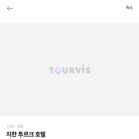
숙소
3성급 ·
호텔
지한 투르크 호텔