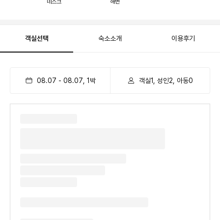
데스크
해변
객실선택
숙소소개
이용후기
08.07
-
08.07
,
1
박
객실1, 성인2, 아동0