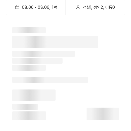
08.06
-
08.06
,
1
박
객실1, 성인2, 아동0