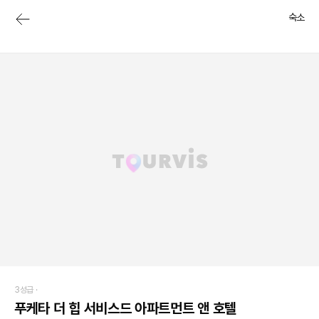
숙소
3성급 ·
푸케타 더 힙 서비스드 아파트먼트 앤 호텔