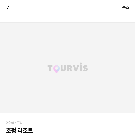
숙소
3성급 ·
호텔
호펑 리조트