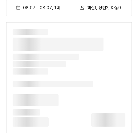
08.07
-
08.07
,
1
박
객실1, 성인2, 아동0