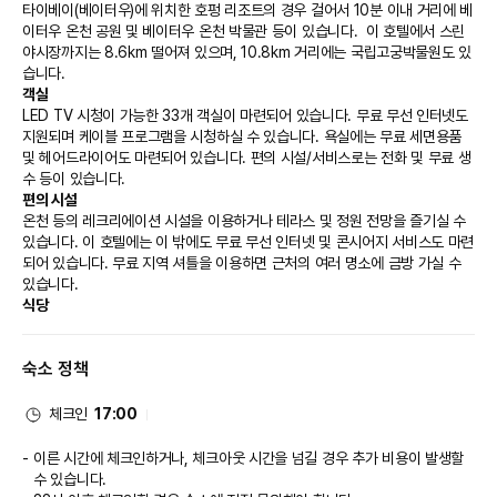
타이베이(베이터우)에 위치한 호펑 리조트의 경우 걸어서 10분 이내 거리에 베
이터우 온천 공원 및 베이터우 온천 박물관 등이 있습니다.  이 호텔에서 스린 
야시장까지는 8.6km 떨어져 있으며, 10.8km 거리에는 국립고궁박물원도 있
습니다.
객실
LED TV 시청이 가능한 33개 객실이 마련되어 있습니다. 무료 무선 인터넷도 
지원되며 케이블 프로그램을 시청하실 수 있습니다. 욕실에는 무료 세면용품 
및 헤어드라이어도 마련되어 있습니다. 편의 시설/서비스로는 전화 및 무료 생
수 등이 있습니다.
편의 시설
온천 등의 레크리에이션 시설을 이용하거나 테라스 및 정원 전망을 즐기실 수 
있습니다. 이 호텔에는 이 밖에도 무료 무선 인터넷 및 콘시어지 서비스도 마련
되어 있습니다. 무료 지역 셔틀을 이용하면 근처의 여러 명소에 금방 가실 수 
있습니다.
식당
호펑 리조트에 있는 레스토랑에서 만족스러운 식사를 즐겨보세요. 아침 식사
(뷔페)를 매일 07:30 ~ 10:00에 유료로 이용하실 수 있습니다.
숙소 정책
비즈니스, 기타 편의시설
대표적인 편의 시설과 서비스로는 비즈니스 센터, 드라이클리닝/세탁 서비스, 
짐 보관 등이 있습니다. 타이베이에서의 행사를 계획하시나요? 이 호텔에는 회
체크인
17:00
의 공간 등을 비롯하여 27 제곱미터 크기의 시설이 마련되어 있습니다. 고객
께서는 별도 요금으로 왕복 공항 셔틀(24시간 운행) 서비스를 이용하실 수 있
이른 시간에 체크인하거나, 체크아웃 시간을 넘길 경우 추가 비용이 발생할
고, 시설 내에서 무료 셀프 주차도 가능합니다.
수 있습니다.