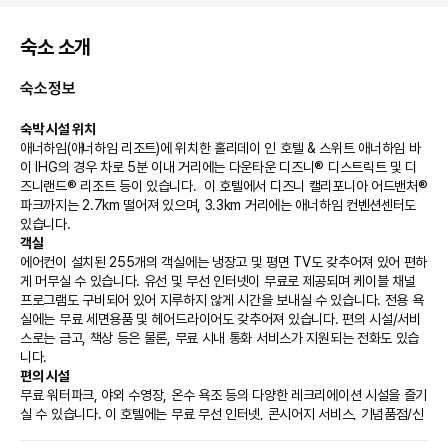
숙소 소개
숙소정보
숙박 시설 위치
애너하임(애너하임 리조트)에 위치한 홀리데이 인 호텔 & 스위트 애너하임 바
이 IHG의 경우 차로 5분 이내 거리에는 다운타운 디즈니® 디스트릭트 및 디
즈니랜드® 리조트 등이 있습니다.  이 호텔에서 디즈니 캘리포니아 어드밴처® 
파크까지는 2.7km 떨어져 있으며, 3.3km 거리에는 애너하임 컨벤션센터도 
있습니다.
객실
에어컨이 설치된 255개의 객실에는 냉장고 및 평면 TV도 갖추어져 있어 편하
게 머무실 수 있습니다. 유선 및 무선 인터넷이 무료로 제공되며 케이블 채널 
프로그램도 구비되어 있어 지루하지 않게 시간을 보내실 수 있습니다. 전용 욕
실에는 무료 세면용품 및 헤어드라이어도 갖추어져 있습니다. 편의 시설/서비
스로는 금고, 책상 등은 물론, 무료 시내 통화 서비스가 지원되는 전화도 있습
니다.
편의 시설
무료 워터파크, 야외 수영장, 온수 욕조 등의 다양한 레크리에이션 시설을 즐기
실 수 있습니다. 이 호텔에는 무료 무선 인터넷, 콘시어지 서비스, 기념품점/신
문 가판대 등도 마련되어 있습니다.