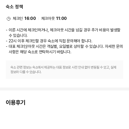
식당
숙소 정책
호텔의 레스토랑에서 맛있는 식사를 즐겨보세요. 또는 편하게 룸서비스를 이용
하실 수도 있습니다. 바/라운지 또는 풀사이드 바에서는 좋아하는 음료를 마시
며 느긋한 시간을 보내실 수 있어요. 아침 식사(뷔페)를 매일 06:30 ~ 11:00
체크인
16:00
체크아웃
11:00
에 유료로 이용하실 수 있습니다.
비즈니스, 기타 편의시설
이른 시간에 체크인하거나, 체크아웃 시간을 넘길 경우 추가 비용이 발생할
대표적인 편의 시설과 서비스로는 무료 유선 인터넷, 비즈니스 센터, 로비의 무
수 있습니다.
료 신문 등이 있습니다. 애너하임에서의 행사를 계획하시나요? 이 호텔에는 컨
22시 이후 체크인할 경우 숙소에 직접 문의해야 합니다.
퍼런스 공간 및 회의실 등으로 구성된 313 제곱미터 크기의 공간이 마련되어 
대표 체크인/아웃 시간은 객실별, 요일별로 상이할 수 있습니다. 자세한 문의
있습니다. 시설 내에서 셀프 주차(요금 별도) 이용이 가능합니다.
사항은 해당 숙소
로 연락하시기 바랍니다.
숙소 관련 정보는 숙소에서 제공하는 대표 정보로 사전 안내 없이 변동될 수 있고, 실제
정보와 다를 수 있습니다.
이용후기