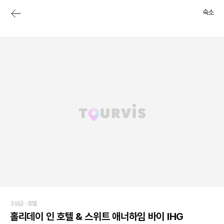
숙소
3성급 ·
호텔
홀리데이 인 호텔 & 스위트 애너하임 바이 IHG