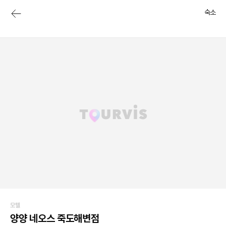
숙소
모텔
양양 네오스 죽도해변점