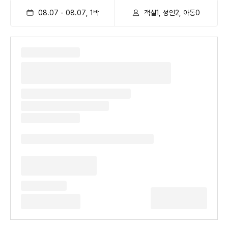
08.07
-
08.07
,
1
박
객실1, 성인2, 아동0