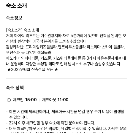
숙소 소개
숙소정보
[숙소소개] 숙소 소개
저희 하이락 리조트는 여수관광지와 차로 5분거리에 있으며 전객실 완벽한 오
션뷰와 환상적인 이국적 분위기를 느끼실수있습니다
감성카라반, 프리미엄키즈풀빌라,펜트하우스풀빌라,파노라마 스카이 풀빌라,
오션스파 등 다양한 객실들과
파노라마 인피니티풀, 키즈풀, 키즈워터플레이플 등 3가지 미온수풀사계절 내
내 운영하며 다양한 수영장 테마로 인해 남녀노소 누구나 즐길수 있습니다
 ★2022년6월 신축객실 오픈 ★
숙소 정책
체크인
15:00
체크아웃
11:00
이른 시간에 체크인하거나, 체크아웃 시간을 넘길 경우 추가 비용이 발생할
수 있습니다.
22시 이후 체크인할 경우 숙소에 직접 문의해야 합니다.
대표 체크인/아웃 시간은 객실별, 요일별로 상이할 수 있습니다. 자세한 문의