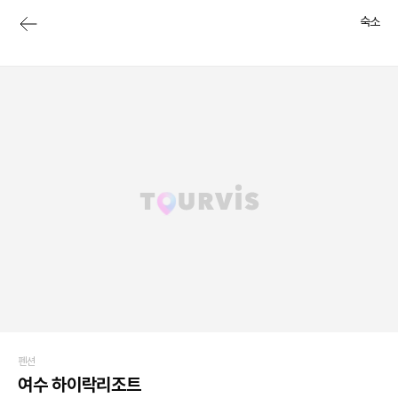
숙소
펜션
여수 하이락리조트