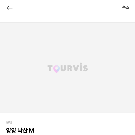
숙소
모텔
양양 낙산 M