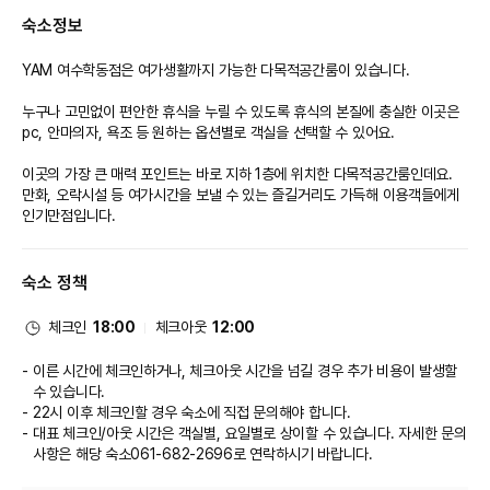
[카페테리아]
숙소정보
- 이용 위치 : 호텔 지하 1층
- 이용 시간 : 24시간 이용가능 (무료)
- 이용 메뉴 : 24시간 라면바, 조식(시리얼, 토스트, 햇반, 핫도그, 라면), 팝콘,
YAM 여수학동점은 여가생활까지 가능한 다목적공간룸이 있습니다.
과자, 아이스크림
- 이용 시설 : 탁구장, 헬스장, 게임장, 만화방
누구나 고민없이 편안한 휴식을 누릴 수 있도록 휴식의 본질에 충실한 이곳은 
- 이용 안내 : 이용 후 정리 부탁드립니다
pc, 안마의자, 욕조 등 원하는 옵션별로 객실을 선택할 수 있어요.
- 객실 어메니티: TV 43~55인치, 옷장, 식탁, 냉장고, 에어컨, 가습기, 커피
이곳의 가장 큰 매력 포인트는 바로 지하 1층에 위치한 다목적공간룸인데요. 
포트, 무료 생수, 무료 차, 슬리퍼, 샤워가운, 고데기, 휴대폰 충전기
만화, 오락시설 등 여가시간을 보낼 수 있는 즐길거리도 가득해 이용객들에게 
- 욕실 어메니티: 헤어드라이기, 비데, 칫솔, 치약, 샴푸, 린스, 바디워시, 폼클
인기만점입니다.
렌징, 면도기, 비누, 면봉, 화장솜, 쉐이빙폼, 바디스펀지, 여성청결제, 헤어캡,
스킨, 로션, 빗
[세탁실]
숙소 정책
- 이용 위치 : 호텔 지하 1층
- 이용 시간 : 24시간 이용가능 (무료)
체크인
18:00
체크아웃
12:00
- 이용 안내 : 세탁세제, 섬유유연제 무료 이용 가능
이른 시간에 체크인하거나, 체크아웃 시간을 넘길 경우 추가 비용이 발생할
수 있습니다.
22시 이후 체크인할 경우 숙소에 직접 문의해야 합니다.
대표 체크인/아웃 시간은 객실별, 요일별로 상이할 수 있습니다. 자세한 문의
사항은 해당 숙소
061-682-2696
로 연락하시기 바랍니다.