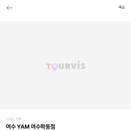
숙소
2성급 ·
모텔
여수 YAM 여수학동점