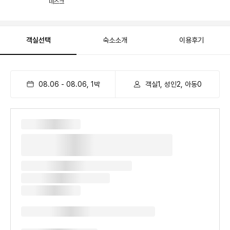
데스크
객실선택
숙소소개
이용후기
08.06
-
08.06
,
1
박
객실1, 성인2, 아동0