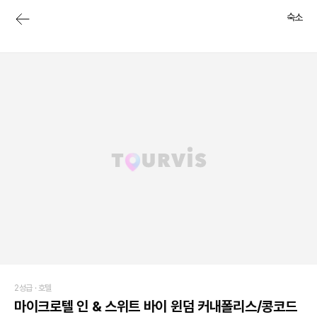
숙소
2성급 ·
호텔
마이크로텔 인 & 스위트 바이 윈덤 커내폴리스/콩코드