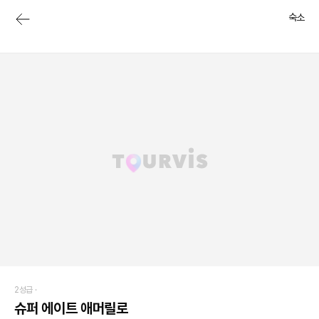
숙소
2성급 ·
슈퍼 에이트 애머릴로