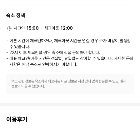
이 호텔에는 2 개의 레스토랑이 있으며 이중 하나인 Madison's에서 만족스러
운 미국 요리를 즐기실 수 있습니다. 바/라운지 또는 풀사이드 바에서는 좋아
숙소 정책
하는 음료를 마시며 느긋한 시간을 보내실 수 있어요. 아침 식사(뷔페)를 매일 
07:00 ~ 10:30에 유료로 이용하실 수 있습니다.
비즈니스, 기타 편의시설
체크인
15:00
체크아웃
12:00
대표적인 편의 시설과 서비스로는 간편 체크인, 간편 체크아웃, 24시간 운영
되는 프런트 데스크 등이 있습니다. 시설 내에서 제한 주차 이용이 가능합니다.
이른 시간에 체크인하거나, 체크아웃 시간을 넘길 경우 추가 비용이 발생할
개조 공사
수 있습니다.
아래 시설 또는 서비스는 2026년 6월 1일 ~ 2026년 6월 26일에 이용하실 
22시 이후 체크인할 경우 숙소에 직접 문의해야 합니다.
수 없습니다(날짜는 변경될 수 있음). 
대표 체크인/아웃 시간은 객실별, 요일별로 상이할 수 있습니다. 자세한 문의
수영장 중 한 곳
사항은 해당 숙소
로 연락하시기 바랍니다.
숙소 관련 정보는 숙소에서 제공하는 대표 정보로 사전 안내 없이 변동될 수 있고, 실제
정보와 다를 수 있습니다.
이용후기