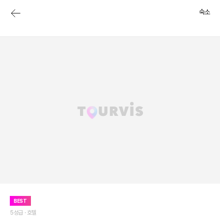
숙소
BEST
5성급 ·
호텔