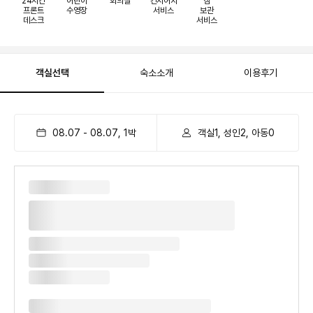
24시간
어린이
회의실
컨시어지
짐
프론트
수영장
서비스
보관
데스크
서비스
객실선택
숙소소개
이용후기
08.07
-
08.07
,
1
박
객실1, 성인2, 아동0