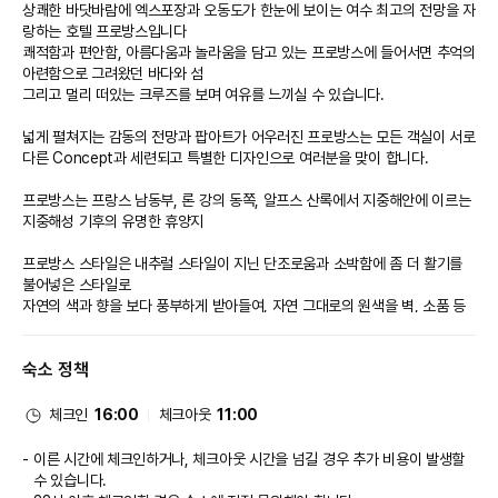
상쾌한 바닷바람에 엑스포장과 오동도가 한눈에 보이는 여수 최고의 전망을 자
랑하는 호텔 프로방스입니다
쾌적함과 편안함, 아름다움과 놀라움을 담고 있는 프로방스에 들어서면 추억의 
아련함으로 그려왔던 바다와 섬
그리고 멀리 떠있는 크루즈를 보며 여유를 느끼실 수 있습니다.
넓게 펼쳐지는 감동의 전망과 팝아트가 어우러진 프로방스는 모든 객실이 서로 
다른 Concept과 세련되고 특별한 디자인으로 여러분을 맞이 합니다.
프로방스는 프랑스 남동부, 론 강의 동쪽, 알프스 산록에서 지중해안에 이르는 
지중해성 기후의 유명한 휴양지
프로방스 스타일은 내추럴 스타일이 지닌 단조로움과 소박함에 좀 더 활기를 
불어넣은 스타일로
자연의 색과 향을 보다 풍부하게 받아들여, 자연 그대로의 원색을 벽, 소품 등
에서 많이 사용함으로써 자연의 활기와 생동감이 느껴지도록 표현한 것
숙소 정책
체크인
16:00
체크아웃
11:00
이른 시간에 체크인하거나, 체크아웃 시간을 넘길 경우 추가 비용이 발생할
수 있습니다.