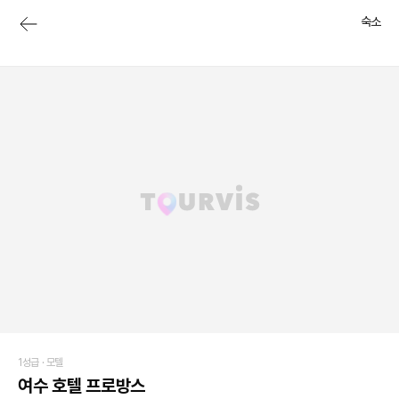
숙소
1성급 ·
모텔
여수 호텔 프로방스