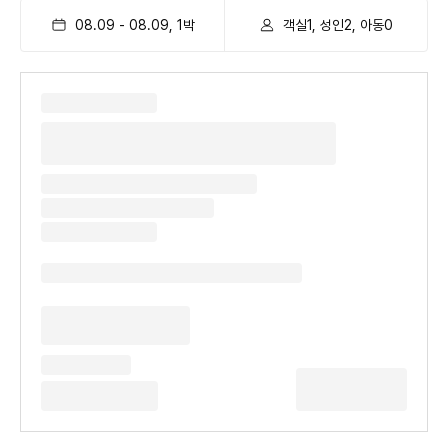
08.09
-
08.09
,
1
박
객실1, 성인2, 아동0