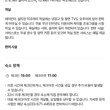
는 8.1km 떨어져 있으며, 10.4km 거리에는 속초해변도 있습니다.

주차 이용 안내
- 주차 무료(객실 당 1대/호텔 건물 뒤편에 위치)
객실
※ 객실 내 일회용 어메니티는 제공되지 않습니다. 필요하신 경우 개인 지참 부
에어컨이 설치된 103개의 객실에는 냉장고 및 평면 TV도 갖추어져 있어 편하
탁드립니다
게 머무실 수 있습니다. 무료 무선 인터넷도 지원되며 케이블 프로그램을 시청
※ 상기 내용은 호텔 사정에 따라 사전에 고지되지 않고 변경될 수 있으니, 이용
하실 수 있습니다. 욕실에는 샤워, 슬리퍼 등이 마련되어 있습니다. 편의 시설/
전 호텔에 확인해주시기 바랍니다.
서비스로는 무료 생수 및 암막 커튼 등이 있으며 객실 정돈 서비스는 매일 제공
됩니다.

편의 시설
테라스 전망을 감상하고 무료 무선 인터넷 및 리셉션 홀 등의 편의 시설/서비
스를 이용하실 수 있습니다.

숙소 정책
체크인
15:00
체크아웃
11:00
이른 시간에 체크인하거나, 체크아웃 시간을 넘길 경우 추가 비용이 발생할
수 있습니다.
22시 이후 체크인할 경우 숙소에 직접 문의해야 합니다.
대표 체크인/아웃 시간은 객실별, 요일별로 상이할 수 있습니다. 자세한 문의
사항은 해당 숙소
033-671-4456
로 연락하시기 바랍니다.