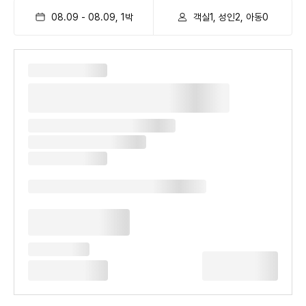
08.09
-
08.09
,
1
박
객실1, 성인2, 아동0