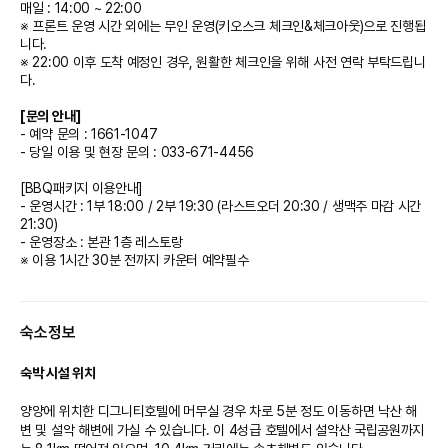
매일 : 14:00 ~ 22:00
※ 프론트 운영 시간 외에는 무인 운영(키오스크 체크인&체크아웃)으로 진행됩
니다.
※ 22:00 이후 도착 예정인 경우, 원활한 체크인을 위해 사전 연락 부탁드립니
다.
[문의 안내]
- 예약 문의 : 1661-1047
- 당일 이용 및 현장 문의 : 033-671-4456
[BBQ패키지 이용안내]
- 운영시간 : 1부 18:00 / 2부 19:30 (라스트오더 20:30 / 생맥주 마감 시간
21:30)
- 운영장소 : 본관 1층 레스토랑
※ 이용 1시간 30분 전까지 카운터 예약필수
[인원 추가 정보]
• 객실별 최대 인원을 초과하여 입실하실 수 없습니다.
숙소정보
• 36개월 미만 영유아는 무료 투숙 가능합니다.
• 기준 인원 외 추가 인원이 있을 경우, 아래 추가 비용이 발생합니다.
• 인원 추가 비용 : 1인 1박당 20,000원
숙박 시설 위치
• 침구류 추가 비용 : 1채 1박당 20,000원
※ 인원 추가 비용과 침구류 추가 비용은 각각 별도로 발생합니다.
양양에 위치한 디그니티호텔에 머무실 경우 차로 5분 정도 이동하면 낙산 해
※ 추가 침구 이용을 원하실 경우 현장에서 문의해 주시기 바랍니다. (현장결제)
변 및 설악 해변에 가실 수 있습니다. 이 4성급 호텔에서 설악산 국립공원까지