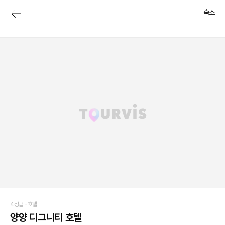
숙소
4성급 ·
호텔
양양 디그니티 호텔