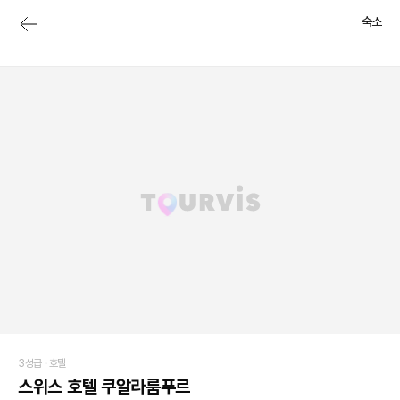
숙소
3성급 ·
호텔
스위스 호텔 쿠알라룸푸르