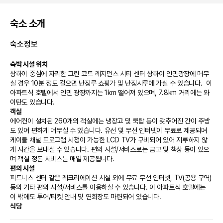
숙소 소개
숙소정보
숙박 시설 위치
상하이 중심에 자리한 그린 코트 레지던스 시티 센터 상하이 인민광장에 머무
실 경우 10분 정도 걸으면 난징루 쇼핑가 및 난징시루에 가실 수 있습니다.  이 
아파트식 호텔에서 인민 광장까지는 1km 떨어져 있으며, 7.8km 거리에는 와
이탄도 있습니다.
객실
에어컨이 설치된 260개의 객실에는 냉장고 및 쿡탑 등이 갖추어진 간이 주방
도 있어 편하게 머무실 수 있습니다. 유선 및 무선 인터넷이 무료로 제공되며 
케이블 채널 프로그램 시청이 가능한 LCD TV가 구비되어 있어 지루하지 않
게 시간을 보내실 수 있습니다. 편의 시설/서비스로는 금고 및 책상 등이 있으
며 객실 정돈 서비스는 매일 제공됩니다.
편의 시설
피트니스 센터 같은 레크리에이션 시설 외에 무료 무선 인터넷, TV(공용 구역) 
등의 기타 편의 시설/서비스를 이용하실 수 있습니다. 이 아파트식 호텔에는 
이 밖에도 투어/티켓 안내 및 연회장도 마련되어 있습니다.
식당
아파트식 호텔의 레스토랑에서 맛있는 식사를 즐겨보세요. 또는 편하게 룸서비