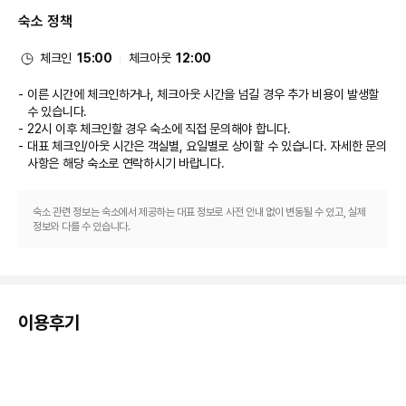
식당
숙소 정책
빌라 수영장에서 물놀이를 즐긴 후에는 스윔업 바에서 음료를 마시며 느긋하게 
휴식을 취하실 수 있어요. 아침 식사(뷔페)를 매일 06:30 ~ 10:00에 유료로 
이용하실 수 있습니다. LOCALIZE
체크인
15:00
체크아웃
12:00
비즈니스, 기타 편의시설
대표적인 편의 시설과 서비스로는 24시간 운영되는 프런트 데스크, 세탁 시
이른 시간에 체크인하거나, 체크아웃 시간을 넘길 경우 추가 비용이 발생할
설, 도서관 등이 있습니다. 시설 내에서 무료 주차 대행 이용이 가능합니다.
수 있습니다.
22시 이후 체크인할 경우 숙소에 직접 문의해야 합니다.
대표 체크인/아웃 시간은 객실별, 요일별로 상이할 수 있습니다. 자세한 문의
사항은 해당 숙소
로 연락하시기 바랍니다.
숙소 관련 정보는 숙소에서 제공하는 대표 정보로 사전 안내 없이 변동될 수 있고, 실제
정보와 다를 수 있습니다.
이용후기