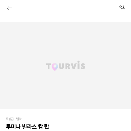
숙소
5성급 ·
빌라
루미나 빌라스 캄 란