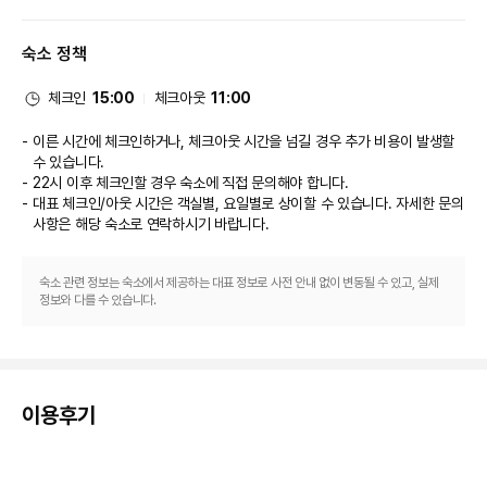
이 호텔에는 2 개의 레스토랑이 있습니다. 이중 한 곳에서 만족스러운 식사를 
즐겨보세요. 아침 식사(뷔페)를 매일 06:30 ~ 10:30에 유료로 이용하실 수 
숙소 정책
있습니다.
비즈니스, 기타 편의시설
대표적인 편의 시설과 서비스로는 24시간 운영되는 프런트 데스크, 짐 보관, 
체크인
15:00
체크아웃
11:00
세탁 시설 등이 있습니다. 시설 내에서 셀프 주차(요금 별도) 이용이 가능합니
다.
이른 시간에 체크인하거나, 체크아웃 시간을 넘길 경우 추가 비용이 발생할
수 있습니다.
22시 이후 체크인할 경우 숙소에 직접 문의해야 합니다.
대표 체크인/아웃 시간은 객실별, 요일별로 상이할 수 있습니다. 자세한 문의
사항은 해당 숙소
로 연락하시기 바랍니다.
숙소 관련 정보는 숙소에서 제공하는 대표 정보로 사전 안내 없이 변동될 수 있고, 실제
정보와 다를 수 있습니다.
이용후기