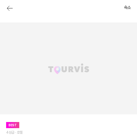
숙소
BEST
4성급 ·
호텔