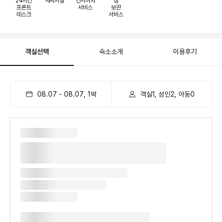
24시간
세탁시설
컨시어지
짐
프론트
서비스
보관
데스크
서비스
객실선택
숙소소개
이용후기
08.07
-
08.07
,
1
박
객실1, 성인2, 아동0