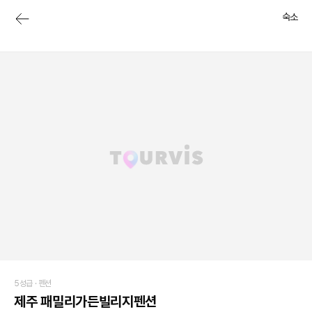
숙소
5성급 ·
펜션
제주 패밀리가든빌리지펜션