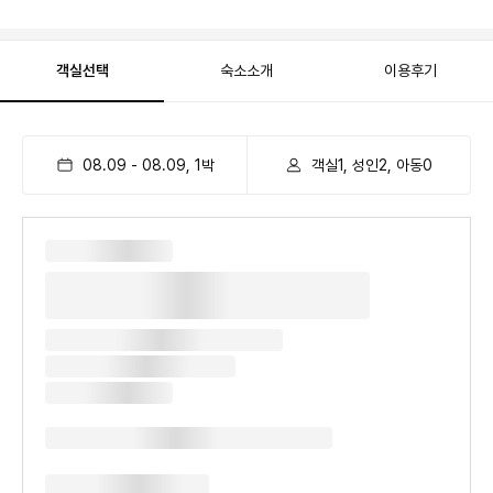
객실선택
숙소소개
이용후기
08.09
-
08.09
,
1
박
객실1, 성인2, 아동0