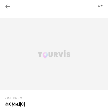
숙소
2성급 ·
아파토텔
호야스테이