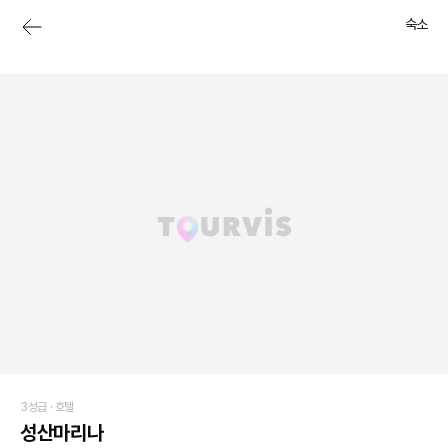
숙소
3성급 ·
호텔
성산마리나