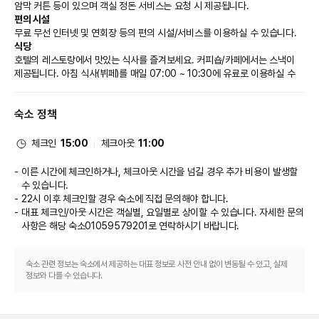
암막 커튼 등이 있으며 객실 정돈 서비스는 요청 시 제공됩니다.
편의 시설
무료 무선 인터넷 및 연회장 등의 편의 시설/서비스를 이용하실 수 있습니다.
식당
호텔의 레스토랑에서 맛있는 식사를 즐겨보세요. 커피숍/카페에서는 스낵이 
제공됩니다. 아침 식사(뷔페)를 매일 07:00 ~ 10:30에 유료로 이용하실 수 
있습니다.
비즈니스, 기타 편의시설
숙소 정책
대표적인 편의 시설과 서비스로는 24시간 운영 비즈니스 센터, 간편 체크인, 
다국어 구사 가능 직원 등이 있습니다. 시설 내에서 무료 셀프 주차 이용이 가
능합니다.
체크인
15:00
체크아웃
11:00
이른 시간에 체크인하거나, 체크아웃 시간을 넘길 경우 추가 비용이 발생할
수 있습니다.
22시 이후 체크인할 경우 숙소에 직접 문의해야 합니다.
대표 체크인/아웃 시간은 객실별, 요일별로 상이할 수 있습니다. 자세한 문의
사항은 해당 숙소
01059579201
로 연락하시기 바랍니다.
숙소 관련 정보는 숙소에서 제공하는 대표 정보로 사전 안내 없이 변동될 수 있고, 실제
정보와 다를 수 있습니다.