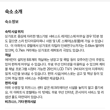
숙소 소개
숙소정보
숙박 시설 위치
싱가포르 중심에 자리한 땡스기빙 서비스드 레지던스에 머무실 경우 10분 정
도 걸으면 스리 틴다이유타파니 사원 및 UE 스퀘어(쇼핑몰)에 가실 수 있습니
다.  이 아파트식 호텔에서 싱가포르 타일러 인쇄연구소까지는 0.6km 떨어져 
있으며, 0.7km 거리에는 싱가포르 레퍼토리 극장도 있습니다.
객실
에어컨이 설치된 88개의 객실에는 냉장고 및 쿡탑 등이 갖추어진 간이 주방도 
있어 편하게 머무실 수 있습니다. 무료 무선 인터넷을 이용하실 수 있으며 케이
블 채널 프로그램 시청이 가능한 29인치 LCD TV가 구비되어 있어 지루하지 
않게 시간을 보내실 수 있습니다. 편의 시설/서비스로는 금고 및 책상 등이 있
으며 객실 정돈 서비스는 주중에만 제공됩니다.
편의 시설
야외 수영장 및 피트니스 센터 같은 레크리에이션 시설을 놓치지 말고 즐기세
요. 이 아파트식 호텔에는 이 밖에도 무료 무선 인터넷, 콘시어지 서비스 및 리
셉션 홀도 마련되어 있습니다.
비즈니스, 기타 편의시설
대표적인 편의 시설과 서비스로는 비즈니스 센터, 드라이클리닝/세탁 서비스, 