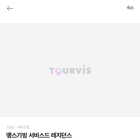
숙소
3성급 ·
아파토텔
땡스기빙 서비스드 레지던스