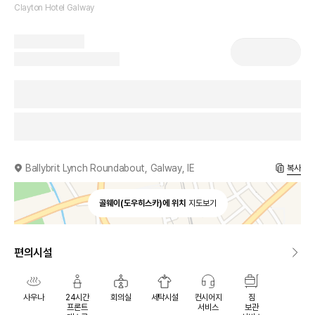
Clayton Hotel Galway
Ballybrit Lynch Roundabout, Galway, IE
복사
골웨이(도우히스카)에 위치
지도보기
편의시설
사우나
24시간
회의실
세탁시설
컨시어지
짐
프론트
서비스
보관