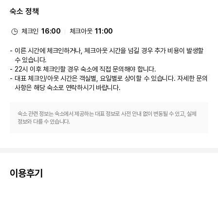
스 등이 있습니다. 바/라운지에서는 음료를 마시며 하루를 여유롭게 마무리하
숙소 정책
실 수 있어요. 아침 식사(풀 브렉퍼스트)가 주중 07:00 ~ 10:30 및 주말 
07:00 ~ 11:00에 유료로 제공됩니다.
비즈니스, 기타 편의시설
체크인
16:00
체크아웃
11:00
대표적인 편의 시설과 서비스로는 비즈니스 센터, 드라이클리닝/세탁 서비스, 
24시간 운영되는 프런트 데스크 등이 있습니다. 골웨이에서의 행사를 계획하
이른 시간에 체크인하거나, 체크아웃 시간을 넘길 경우 추가 비용이 발생할
시나요? 이 호텔에는 컨퍼런스 공간 및 12 개 회의실 등으로 구성된 585 제곱
수 있습니다.
미터 크기의 공간이 마련되어 있습니다. 고객께서는 별도 요금으로 왕복 공항 
22시 이후 체크인할 경우 숙소에 직접 문의해야 합니다.
셔틀(24시간 운행) 서비스를 이용하실 수 있고, 시설 내에서 무료 셀프 주차도 
대표 체크인/아웃 시간은 객실별, 요일별로 상이할 수 있습니다. 자세한 문의
가능합니다.
사항은 해당 숙소
로 연락하시기 바랍니다.
개조 공사
이 숙박 시설은 2026년 12월 22일부터 2026년 12월 27일까지 휴업합니다
(날짜 변경 가능).   아래 시설은 매년 계절에 따라 휴업하며 기간은 12월 22일 
숙소 관련 정보는 숙소에서 제공하는 대표 정보로 사전 안내 없이 변동될 수 있고, 실제
~ 12월 27일입니다. 
정보와 다를 수 있습니다.
식사 장소 중 한 곳
수영장 중 한 곳
바/라운지
비즈니스 센터
키즈 클럽
이용후기
피트니스 시설
세탁 시설
회의 시설
주차장
사우나