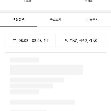
데스크
서비스
객실선택
숙소소개
이용후기
08.08
-
08.08
,
1
박
객실1, 성인2, 아동0