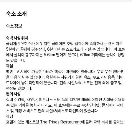
숙소 소개
숙소정보
숙박 시설 위치
골웨이(도우히스카)에 위치한 클레이튼 호텔 갤웨이에 숙박하시는 경우 차로 
5분이면 골웨이 경주장에, 6분이면 숍 스트리트에 가실 수 있습니다.  이 호텔
에서 골웨이 항구까지는 5.6km 떨어져 있으며, 6.1km 거리에는 골웨이 성당
도 있습니다.
객실
평면 TV 시청이 가능한 195개 객실이 마련되어 있습니다. 무료 무선 인터넷
을 이용하실 수 있습니다. 욕실에는 샤워기가 달린 욕조, 무료 세면용품, 헤어
드라이어 등이 마련되어 있습니다. 편의 시설/서비스로는 전화 외에 금고 및 
책상도 있습니다.
편의 시설
실내 수영장, 사우나, 피트니스 센터 등의 다양한 레크리에이션 시설을 이용할 
수 있는 기회를 놓치지 마세요. 이 호텔에는 무료 무선 인터넷, 콘시어지 서비
스 및 웨딩 서비스도 편의 시설/서비스로 마련되어 있습니다.
식당
호텔에 있는 레스토랑 The Tribes Restaurant에 들러 저녁 식사를 즐겨보
세요. 이용 가능한 또 다른 다이닝 옵션으로는 커피숍/카페 및 24시간 룸서비