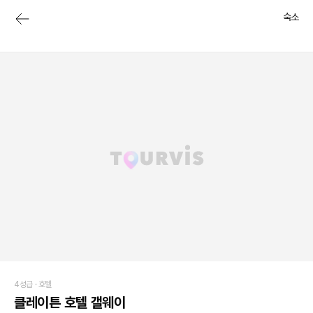
숙소
4성급 ·
호텔
클레이튼 호텔 갤웨이