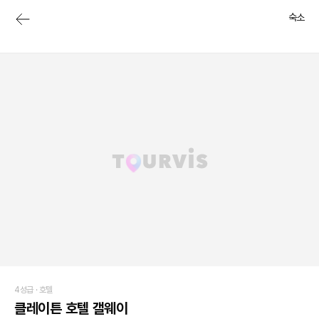
숙소
4성급 ·
호텔
클레이튼 호텔 갤웨이