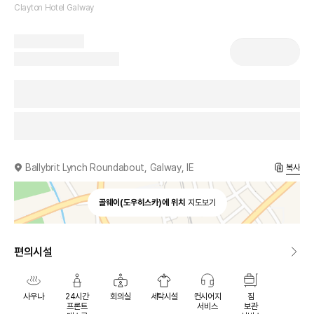
Clayton Hotel Galway
Ballybrit Lynch Roundabout, Galway, IE
복사
골웨이(도우히스카)에 위치
지도보기
편의시설
사우나
24시간
회의실
세탁시설
컨시어지
짐
프론트
서비스
보관