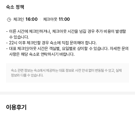
스 등이 있습니다. 바/라운지에서는 음료를 마시며 하루를 여유롭게 마무리하
숙소 정책
실 수 있어요. 아침 식사(풀 브렉퍼스트)가 주중 07:00 ~ 10:30 및 주말 
07:00 ~ 11:00에 유료로 제공됩니다.
비즈니스, 기타 편의시설
체크인
16:00
체크아웃
11:00
대표적인 편의 시설과 서비스로는 비즈니스 센터, 드라이클리닝/세탁 서비스, 
24시간 운영되는 프런트 데스크 등이 있습니다. 골웨이에서의 행사를 계획하
이른 시간에 체크인하거나, 체크아웃 시간을 넘길 경우 추가 비용이 발생할
시나요? 이 호텔에는 컨퍼런스 공간 및 12 개 회의실 등으로 구성된 585 제곱
수 있습니다.
미터 크기의 공간이 마련되어 있습니다. 고객께서는 별도 요금으로 왕복 공항 
22시 이후 체크인할 경우 숙소에 직접 문의해야 합니다.
셔틀(24시간 운행) 서비스를 이용하실 수 있고, 시설 내에서 무료 셀프 주차도 
대표 체크인/아웃 시간은 객실별, 요일별로 상이할 수 있습니다. 자세한 문의
가능합니다.
사항은 해당 숙소
로 연락하시기 바랍니다.
개조 공사
이 숙박 시설은 2026년 12월 22일부터 2026년 12월 27일까지 휴업합니다
(날짜 변경 가능).   아래 시설은 매년 계절에 따라 휴업하며 기간은 12월 22일 
숙소 관련 정보는 숙소에서 제공하는 대표 정보로 사전 안내 없이 변동될 수 있고, 실제
~ 12월 27일입니다. 
정보와 다를 수 있습니다.
식사 장소 중 한 곳
수영장 중 한 곳
바/라운지
비즈니스 센터
키즈 클럽
이용후기
피트니스 시설
세탁 시설
회의 시설
주차장
사우나