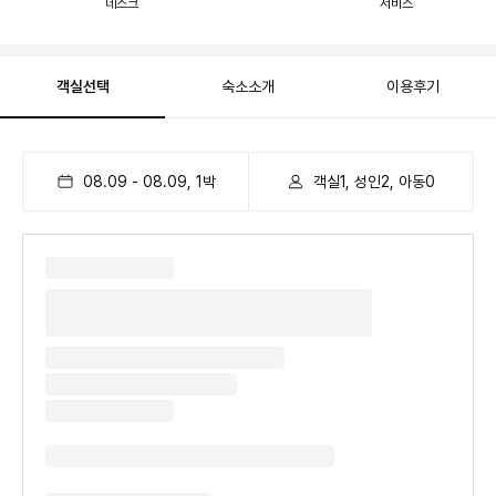
데스크
서비스
객실선택
숙소소개
이용후기
08.09
-
08.09
,
1
박
객실1, 성인2, 아동0