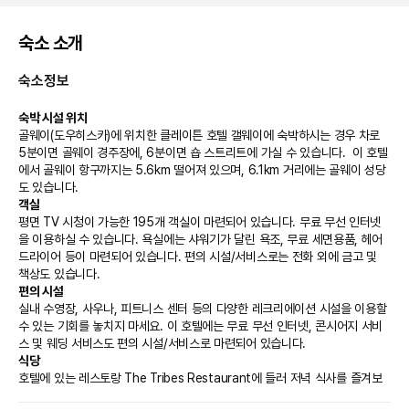
숙소 소개
숙소정보
숙박 시설 위치
골웨이(도우히스카)에 위치한 클레이튼 호텔 갤웨이에 숙박하시는 경우 차로 
5분이면 골웨이 경주장에, 6분이면 숍 스트리트에 가실 수 있습니다.  이 호텔
에서 골웨이 항구까지는 5.6km 떨어져 있으며, 6.1km 거리에는 골웨이 성당
도 있습니다.
객실
평면 TV 시청이 가능한 195개 객실이 마련되어 있습니다. 무료 무선 인터넷
을 이용하실 수 있습니다. 욕실에는 샤워기가 달린 욕조, 무료 세면용품, 헤어
드라이어 등이 마련되어 있습니다. 편의 시설/서비스로는 전화 외에 금고 및 
책상도 있습니다.
편의 시설
실내 수영장, 사우나, 피트니스 센터 등의 다양한 레크리에이션 시설을 이용할 
수 있는 기회를 놓치지 마세요. 이 호텔에는 무료 무선 인터넷, 콘시어지 서비
스 및 웨딩 서비스도 편의 시설/서비스로 마련되어 있습니다.
식당
호텔에 있는 레스토랑 The Tribes Restaurant에 들러 저녁 식사를 즐겨보
세요. 이용 가능한 또 다른 다이닝 옵션으로는 커피숍/카페 및 24시간 룸서비