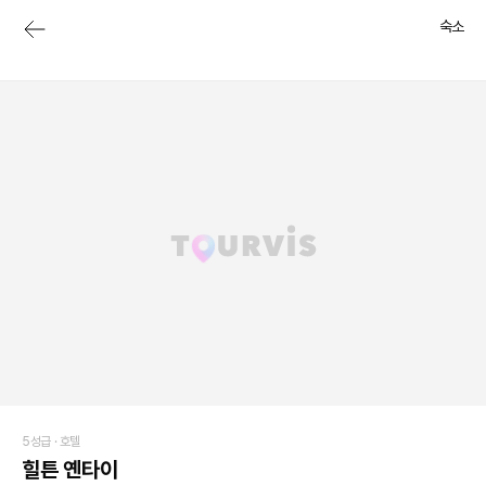
숙소
5성급 ·
호텔
힐튼 옌타이