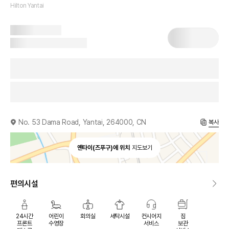
Hilton Yantai
No. 53 Dama Road, Yantai, 264000, CN
복사
옌타이(즈푸구)에 위치
지도보기
편의시설
24시간
어린이
회의실
세탁시설
컨시어지
짐
프론트
수영장
서비스
보관