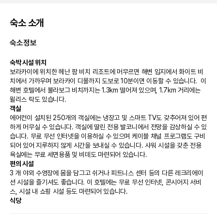
숙소 소개
숙소정보
숙박 시설 위치
보라카이에 위치한 헤난 팜 비치 리조트에 머무르면 해변 입지에서 화이트 비
치에서 가까우며 보라카이 디몰까지 도보로 10분이면 이동할 수 있습니다.  이 
해변 호텔에서 불라보그 비치까지는 1.3km 떨어져 있으며, 1.7km 거리에는 
윌리스 락도 있습니다.
객실
에어컨이 설치된 250개의 객실에는 냉장고 및 스마트 TV도 갖추어져 있어 편
하게 머무실 수 있습니다. 객실에 딸린 전용 발코니에서 전망을 감상하실 수 있
습니다. 무료 무선 인터넷을 이용하실 수 있으며 케이블 채널 프로그램도 구비
되어 있어 지루하지 않게 시간을 보내실 수 있습니다. 샤워 시설을 갖춘 전용 
욕실에는 무료 세면용품 및 비데도 마련되어 있습니다.
편의 시설
3 개 야외 수영장에 몸을 담그고 쉬거나 피트니스 센터 등의 다른 레크리에이
션 시설을 즐기셔도 좋습니다. 이 호텔에는 무료 무선 인터넷, 콘시어지 서비
스, 시설 내 쇼핑 시설 등도 마련되어 있습니다.
식당
해변 레스토랑인 Palm Tree Restaurant에서 필리핀 요리를 즐겨보세요. 또