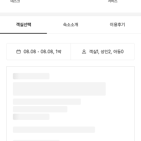
데스크
서비스
객실선택
숙소소개
이용후기
08.08
-
08.08
,
1
박
객실1, 성인2, 아동0