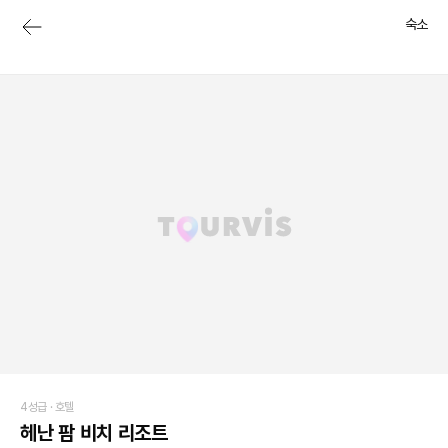
숙소
4성급 ·
호텔
헤난 팜 비치 리조트