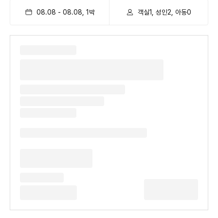
08.08
-
08.08
,
1
박
객실1, 성인2, 아동0