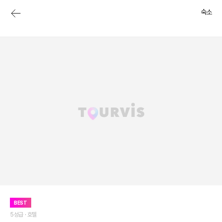
숙소
BEST
5성급 ·
호텔