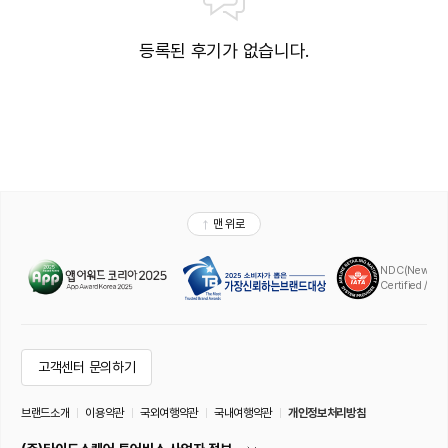
가능 (체크인 시 접종 확인증 확인 필수)
- 생후 5개월 미만 반려견 입실 불가 ( 단, 광견병 접종 완료 반려견은 가능)
등록된 후기가 없습니다.
* 객실 타입별 반려견 동반기준
- 패밀리 / 스위트 : 기본 1마리 (추가 1마리까지 가능)
-1마리당 추가요금 3만원 (금액 변경될 수 있음)
* 이용기준 및 안내사항
- 투숙시 제공 물품 : 방석, 식기, 배변판 / 패드 , 탈취체, 물티슈, 롤러 테이프,
리드줄 (리드줄 프런트 대여)
- 엘리베이터, 객실 복도에서는 유모차, 가방이용, 반드시 반려견을 안고 이동
- 그외 공공지역 이동시 동물보호법에 의거 목줄착용필수, 목줄길이 최대
1.5m이내
- 객실 내 반려견만 남겨두고 외출시 퇴실 조치 (안전사고, 분리불안으로 인한
짖음등)
- 식음업장 이용불가
- 리조트 / 호텔 전 지역에서 반려견 배변시 배설물은 고객이 직접 바로 치워야
함
- 다른 고객 및 반려견에게 심한 짖음, 공격성을 보이는 등으로 피해를 줄 경우
퇴실조치
※상기 내용은 호텔사정에 따라 사전에 고지되지 않고 변경될 수 있으니 이용
전 호텔에 확인해주시기 바랍니다.