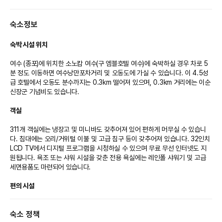
7세) 유아요금 미운영 (증빙서류 지참 필수 /현장결제)
숙소정보
[더 라운지]
- 조식 : 07:00~10:00 (통합운영 )
- 라이트 스낵 : 13:00~15:00
숙박 시설 위치
- 커피 & 쿠키 : 15:00~17:00
- 해피아워 : 18:00~21:00. 1,2부 운영 : 1부(18:00~19:30) 2부
여수 (종포)에 위치한 소노캄 여수(구 엠블호텔 여수)에 숙박하실 경우 차로 5
(19:30~21:00)
분 정도 이동하면 여수낭만포차거리 및 오동도에 가실 수 있습니다. 이 4.5성
급 호텔에서 오동도 분수까지는 0.3km 떨어져 있으며, 0.3km 거리에는 이순
[사우나]
신장군 기념비도 있습니다.

- 위치 : 웰니스센터 5층
- 운영시간 : 06:00 ~ 21:00 (입장마감 20:00)
객실
- 요금 : 투숙객 14,500원, 비투숙객 29,000원 (2025년 1월 1일 ~ )
* 유의사항
311개 객실에는 냉장고 및 미니바도 갖추어져 있어 편하게 머무실 수 있습니
사우나는 48개월 이상 혼욕이 불가합니다.
다. 침대에는 오리/거위털 이불 및 고급 침구 등이 갖추어져 있습니다. 32인치 
사우나는 37개월 미만 무료입니다. 단, 증빙할 수 있는 자료를 필수로 제시하
LCD TV에서 디지털 프로그램을 시청하실 수 있으며 무료 무선 인터넷도 지
세요.
원됩니다. 욕조 또는 샤워 시설을 갖춘 전용 욕실에는 레인폴 샤워기 및 고급 
사우나는 월 정기 휴장일이 있으니 이용 전 홈페이지 공지사항 확인 및 사전 문
의 바랍니다.
세면용품도 마련되어 있습니다.

*문의처 : 061-660-5825 (내선 5825)
※ 호텔 사정에 따라 휴장일은 변경될 수 있습니다.
편의 시설
[소노캄 여수] 사우나&피트니스 7월 휴장 안내
사우나 및 피트니스 센터 같은 레크리에이션 시설을 놓치지 말고 즐기세요. 이 
• 사우나&피트니스 휴장일 : 7월 09일 (수)
숙소 정책
호텔에는 무료 무선 인터넷, 콘시어지 서비스 및 시설 내 쇼핑 시설도 편의 시
※ 상황에 따라 휴장 일자는 변경될 수 있습니다.