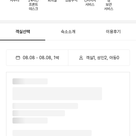
사우나
24시간
회의실
쇼핑구역
컨시어지
짐
프론트
서비스
보관
데스크
서비스
객실선택
숙소소개
이용후기
08.08
-
08.08
,
1
박
객실1, 성인2, 아동0