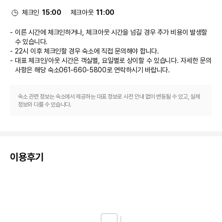
설/서비스로 마련되어 있습니다.

└사우나&피트니스가 포함된 패키지는 상기 날짜 이용이 불가합니다.
체크인
15:00
체크아웃
11:00
식당
확인사항 및 기타
이른 시간에 체크인하거나, 체크아웃 시간을 넘길 경우 추가 비용이 발생할
* 미성년자 숙박 관련 안내
이 호텔에는 2 개 레스토랑이 있으며 이중 하나인 마레첼로에서 식사를 간단히 
수 있습니다.
- 입실일 기준 만 19세 미만의 경우 부모의 동행 또는 미성년자 숙박 동의서 제
해결하실 수 있습니다. 또는 편하게 객실에서 룸서비스(이용 시간 제한)를 이용
22시 이후 체크인할 경우 숙소에 직접 문의해야 합니다.
출 필수 (소노호텔&리조트 홈페이지에서 다운로드가능)
하실 수 있어요. 2 커피숍/카페에서는 스낵이 제공됩니다. 바/라운지에서는 음
대표 체크인/아웃 시간은 객실별, 요일별로 상이할 수 있습니다. 자세한 문의
- 미성년자 숙박 동의서는 입실하는 미성년자 전원 기재하여 제출하셔야 됩니
료를 마시며 하루를 여유롭게 마무리하실 수 있어요. 아침 식사(뷔페)를 매일 
다. (미 기재된 인원은 숙박 불가)
사항은 해당 숙소
061-660-5800
로 연락하시기 바랍니다.
07:00 ~ 10:00에 유료로 이용하실 수 있습니다.

- 미성년자 숙박 동의서 제출시에도 이성과의 혼숙, 음주는 허용되지 않습니
다. (적발시 퇴실조치)
비즈니스, 기타 편의시설
* 객실명에 따른 층수 및 전망을 안내드리니, 객실 이용에 참고 부탁 드립니다.
숙소 관련 정보는 숙소에서 제공하는 대표 정보로 사전 안내 없이 변동될 수 있고, 실제
정보와 다를 수 있습니다.
- 스탠다드 : 7층~9층 / 전망 : 오션뷰 또는 하버뷰 (랜덤배정)
- 하버 : 10층~19층 / 전망 : 시티 + 오션
대표적인 편의 시설과 서비스로는 24시간 운영되는 비즈니스 센터, 로비의 무
- 오션 : 10층~18층 / 전망 : 오션(바다)
료 신문, 드라이클리닝/세탁 서비스 등이 있습니다. 이 호텔의 행사 시설은 컨
*패키지 포함 상품 티켓 수령 방법
퍼런스 센터 및 회의실 등으로 구성되어 있습니다. 시설 내에서 무료 셀프 주차 
- 패키지에 포함되어 있는 상품(워터파크/조식권/부대업장티켓 등등)의 입장권
이용이 가능합니다.
은 이용 전 프론트에서 이용권(지류권) 수령 후 이용 가능합니다.
이용후기
프론트에서 티켓 발급 없이 방문시에는 이용이 불가하오니 유의해주시기 바랍
니다
[Pet - Friendly 리조트 운영 안내]
* 펫동반 입실 허용기준
- 10kg 이하 소형견만 동반 입실 가능 (단, 법적 맹견 / 기타 공격성이 강한 견
종은 동반 투숙 불가)
- 2년이내 광견병 접종확인서+2년이내 종합백신 접종확인서 접종견만 입실