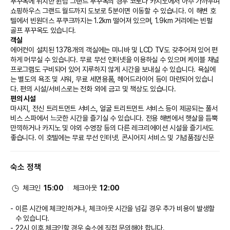
푸꾸옥에 위치한 윈덤 그랜드 푸꾸옥의 경우 코로나 카지노에서 아주 가까우며 
쇼핑하우스 그랜드 월드까지 도보로 5분이면 이동할 수 있습니다. 이 해변 호
텔에서 빈원더스 푸쿠크까지는 1.2km 떨어져 있으며, 1.9km 거리에는 빈펄 
골프 푸꾸옥도 있습니다.
객실
에어컨이 설치된 1378개의 객실에는 미니바 및 LCD TV도 갖추어져 있어 편
하게 머무실 수 있습니다. 무료 무선 인터넷을 이용하실 수 있으며 케이블 채널 
프로그램도 구비되어 있어 지루하지 않게 시간을 보내실 수 있습니다. 욕실에
는 별도의 욕조 및 샤워, 무료 세면용품, 헤어드라이어 등이 마련되어 있습니
다. 편의 시설/서비스로는 전화 외에 금고 및 책상도 있습니다.
편의 시설
마사지, 전신 트리트먼트 서비스, 얼굴 트리트먼트 서비스 등이 제공되는 풀서
비스 스파에서 느긋한 시간을 즐기실 수 있습니다. 전용 해변에서 햇살을 듬뿍 
만끽하거나 카지노 및 야외 수영장 등의 다른 레크리에이션 시설을 즐기셔도 
좋습니다. 이 호텔에는 무료 무선 인터넷, 콘시어지 서비스 및 기념품점/신문 
가판대도 편의 시설/서비스로 마련되어 있습니다.
식당
숙소 정책
이 호텔에는 7 개의 레스토랑이 있으며 이중 하나인 Nautilus에서 베트남 요
리를 즐기실 수 있어요. 또는 편하게 객실에서 24시간 룸서비스를 이용하실 
수 있습니다. 비치 바, 풀사이드 바 또는 2 개의 바/라운지에서는 시원한 음료
체크인
15:00
체크아웃
12:00
를 마시며 느긋한 시간을 보내실 수 있어요. 아침 식사(뷔페)가 매일 06:00 ~ 
10:00에 무료로 제공됩니다.
이른 시간에 체크인하거나, 체크아웃 시간을 넘길 경우 추가 비용이 발생할
비즈니스, 기타 편의시설
수 있습니다.
대표적인 편의 시설과 서비스로는 비즈니스 센터, 드라이클리닝/세탁 서비스, 
22시 이후 체크인할 경우 숙소에 직접 문의해야 합니다.