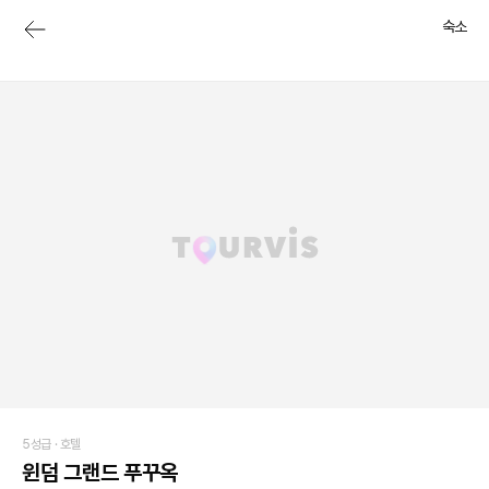
숙소
5성급 ·
호텔
윈덤 그랜드 푸꾸옥