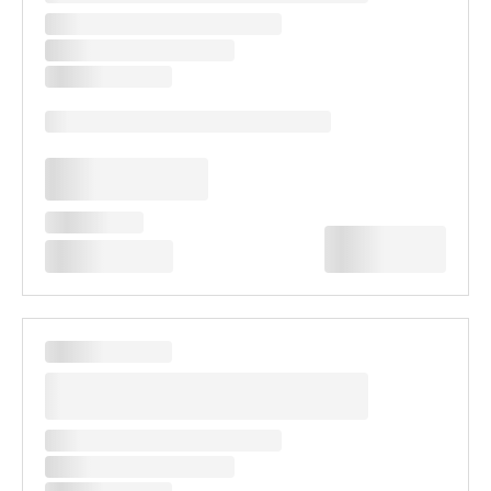
여유롭게 해변에서 물놀이
✔ 베트남의 보석이라는 불리는 푸꾸옥 전용해번 보유
✔ 선베드, 파라솔 백사장에 놓여있어 편안하게 이용
✔ 다양한 해양 스포츠 즐기기