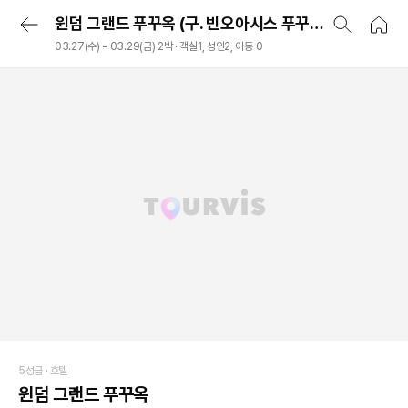
윈덤 그랜드 푸꾸옥 (구. 빈오아시스 푸꾸옥), 푸꾸옥 섬, 베트남
03.27(수) - 03.29(금) 2박 · 객실1, 성인2, 아동 0
5성급 ·
호텔
윈덤 그랜드 푸꾸옥