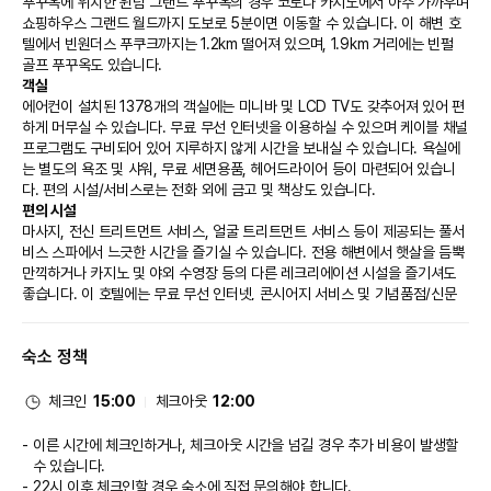
푸꾸옥에 위치한 윈덤 그랜드 푸꾸옥의 경우 코로나 카지노에서 아주 가까우며 
쇼핑하우스 그랜드 월드까지 도보로 5분이면 이동할 수 있습니다. 이 해변 호
텔에서 빈원더스 푸쿠크까지는 1.2km 떨어져 있으며, 1.9km 거리에는 빈펄 
골프 푸꾸옥도 있습니다.
객실
에어컨이 설치된 1378개의 객실에는 미니바 및 LCD TV도 갖추어져 있어 편
하게 머무실 수 있습니다. 무료 무선 인터넷을 이용하실 수 있으며 케이블 채널 
프로그램도 구비되어 있어 지루하지 않게 시간을 보내실 수 있습니다. 욕실에
는 별도의 욕조 및 샤워, 무료 세면용품, 헤어드라이어 등이 마련되어 있습니
다. 편의 시설/서비스로는 전화 외에 금고 및 책상도 있습니다.
편의 시설
마사지, 전신 트리트먼트 서비스, 얼굴 트리트먼트 서비스 등이 제공되는 풀서
비스 스파에서 느긋한 시간을 즐기실 수 있습니다. 전용 해변에서 햇살을 듬뿍 
만끽하거나 카지노 및 야외 수영장 등의 다른 레크리에이션 시설을 즐기셔도 
좋습니다. 이 호텔에는 무료 무선 인터넷, 콘시어지 서비스 및 기념품점/신문 
가판대도 편의 시설/서비스로 마련되어 있습니다.
식당
숙소 정책
이 호텔에는 7 개의 레스토랑이 있으며 이중 하나인 Nautilus에서 베트남 요
리를 즐기실 수 있어요. 또는 편하게 객실에서 24시간 룸서비스를 이용하실 
수 있습니다. 비치 바, 풀사이드 바 또는 2 개의 바/라운지에서는 시원한 음료
체크인
15:00
체크아웃
12:00
를 마시며 느긋한 시간을 보내실 수 있어요. 아침 식사(뷔페)가 매일 06:00 ~ 
10:00에 무료로 제공됩니다.
이른 시간에 체크인하거나, 체크아웃 시간을 넘길 경우 추가 비용이 발생할
비즈니스, 기타 편의시설
수 있습니다.
대표적인 편의 시설과 서비스로는 비즈니스 센터, 드라이클리닝/세탁 서비스, 
22시 이후 체크인할 경우 숙소에 직접 문의해야 합니다.