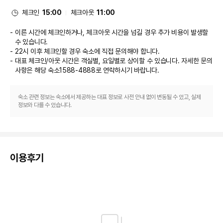
콘시어지 서비스 및 아케이드/게임룸도 마련되어 있습니다.

- 그외 공공지역 이동시 동물보호법에 의거 목줄착용필수, 목줄길이 최대
체크인
15:00
체크아웃
11:00
1.5m이내
식당
- 객실 내 반려견만 남겨두고 외출시 퇴실 조치 (안전사고, 분리불안으로 인한
이른 시간에 체크인하거나, 체크아웃 시간을 넘길 경우 추가 비용이 발생할
짖음등)
이 리조트에는 4 개 레스토랑 및 커피숍/카페 등 여러 다이닝 옵션이 있습니
수 있습니다.
- 식음업장 이용불가
다. 이중 한 곳에서 간단한 식사를 즐겨보세요. 2 개 바/라운지에서는 시원한 
22시 이후 체크인할 경우 숙소에 직접 문의해야 합니다.
- 리조트 / 호텔 전 지역에서 반려견 배변시 배설물은 고객이 직접 바로 치워야
음료를 마시며 느긋한 시간을 보내실 수 있어요. 아침 식사(뷔페)를 매일 
대표 체크인/아웃 시간은 객실별, 요일별로 상이할 수 있습니다. 자세한 문의
함
07:00 ~ 10:00에 유료로 이용하실 수 있습니다.

- 다른 고객 및 반려견에게 심한 짖음, 공격성을 보이는 등으로 피해를 줄 경우
사항은 해당 숙소
1588-4888
로 연락하시기 바랍니다.
퇴실조치
비즈니스, 기타 편의시설
※ 상기 일정은 호텔사정에 따라 사전에 고지되지 않고 변경될 수 있으니 이용
전 호텔에 확인해주시기 바랍니다.
숙소 관련 정보는 숙소에서 제공하는 대표 정보로 사전 안내 없이 변동될 수 있고, 실제
대표적인 편의 시설과 서비스로는 24시간 운영되는 비즈니스 센터, 24시간 
정보와 다를 수 있습니다.
운영되는 프런트 데스크, 짐 보관 등이 있습니다. 이 리조트에는 행사를 위한 6
개의 회의실이 마련되어 있습니다. 시설 내에서 무료 셀프 주차 이용이 가능합
니다.

이용후기