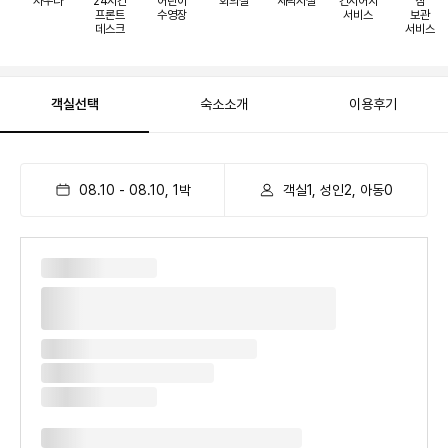
사우나
24시간
어린이
회의실
세탁시설
컨시어지
짐
프론트
수영장
서비스
보관
데스크
서비스
객실선택
숙소소개
이용후기
08.10
-
08.10
,
1
박
객실1, 성인2, 아동0