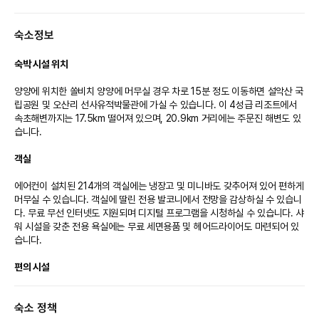
구분없이 필수 착용 (미착용시 이용 시설 불가, 36개월 미만은 적용제외)
숙소정보
확인사항 및 기타
* 미성년자 숙박 관련 안내
- 입실일 기준 만 19세 미만의 경우 부모의 동행 또는 미성년자 숙박 동의서 제
숙박 시설 위치
출 필수 (소노호텔&리조트 홈페이지에서 다운로드가능)
- 미성년자 숙박 동의서는 입실하는 미성년자 전원 기재하여 제출하셔야 됩니
양양에 위치한 쏠비치 양양에 머무실 경우 차로 15분 정도 이동하면 설악산 국
다. (미 기재된 인원은 숙박 불가)
립공원 및 오산리 선사유적박물관에 가실 수 있습니다. 이 4성급 리조트에서 
- 미성년자 숙박 동의서 제출시에도 이성과의 혼숙, 음주는 허용되지 않습니
속초해변까지는 17.5km 떨어져 있으며, 20.9km 거리에는 주문진 해변도 있
다. (적발시 퇴실조치)
습니다.

[Pet - Friendly 리조트 운영 안내]
객실
* 펫동반 입실 허용기준
- 10kg 이하 소형견만 동반 입실 가능 (단, 법적 맹견 / 기타 공격성이 강한 견
에어컨이 설치된 214개의 객실에는 냉장고 및 미니바도 갖추어져 있어 편하게 
종은 동반 투숙 불가)
머무실 수 있습니다. 객실에 딸린 전용 발코니에서 전망을 감상하실 수 있습니
- 5대 접종+2년이내 광견병 접종확인서+2년이내 종합백신 접종확인서 접종
다. 무료 무선 인터넷도 지원되며 디지털 프로그램을 시청하실 수 있습니다. 샤
견만 입실 가능 (체크인 시 접종 확인증 확인 필수)
워 시설을 갖춘 전용 욕실에는 무료 세면용품 및 헤어드라이어도 마련되어 있
- 생후 5개월 미만 반려견 입실 불가 ( 단, 광견병 접종 완료 반려견은 가능)
* 객실 타입별 반려견 동반기준
습니다.

- 패밀리 / 스위트 : 기본 1마리 (추가 1마리까지 가능)
- 1마리당 추가요금 3만원 (금액 변경될 수 있음)
편의 시설
* 이용기준 및 안내사항
- 투숙시 제공 물품 : 방석, 식기, 배변판 / 패드 , 탈취체, 물티슈, 롤러 테이프,
워터파크(요금 별도), 야외 수영장, 사우나 등의 다양한 레크리에이션 시설을 
리드줄 (리드줄 프런트 대여)
숙소 정책
이용할 수 있는 기회를 놓치지 마세요. 이 지중해 양식 리조트에는 이 밖에도 
- 엘리베이터, 객실 복도에서는 유모차, 가방이용, 반드시 반려견을 안고 이동