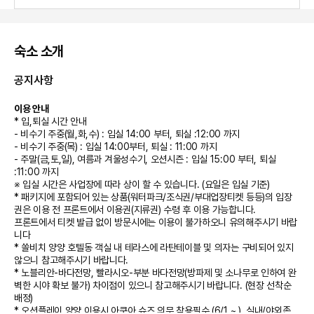
숙소 소개
공지사항
이용 안내
* 입,퇴실 시간 안내
- 비수기 주중(월,화,수) : 입실 14:00 부터, 퇴실 :12:00 까지
- 비수기 주중(목) : 입실 14:00부터, 퇴실 : 11:00 까지
- 주말(금,토,일), 여름과 겨울성수기, 오션시즌 : 입실 15:00 부터, 퇴실
:11:00 까지
※ 입실 시간은 사업장에 따라 상이 할 수 있습니다. (요일은 입실 기준)
* 패키지에 포함되어 있는 상품(워터파크/조식권/부대업장티켓 등등)의 입장
권은 이용 전 프론트에서 이용권(지류권) 수령 후 이용 가능합니다.
프론트에서 티켓 발급 없이 방문시에는 이용이 불가하오니 유의해주시기 바랍
니다
* 쏠비치 양양 호텔동 객실 내 테라스에 라탄테이블 및 의자는 구비되어 있지
않으니 참고해주시기 바랍니다.
* 노블리안-바다전망, 빨라시오-부분 바다전망(방파제 및 소나무로 인하여 완
벽한 시야 확보 불가) 차이점이 있으니 참고해주시기 바랍니다. (현장 선착순
배정)
* 오션플레이 양양 이용시 아쿠아 슈즈 의무 착용필수 (6/1 ~ ), 실내/야외존