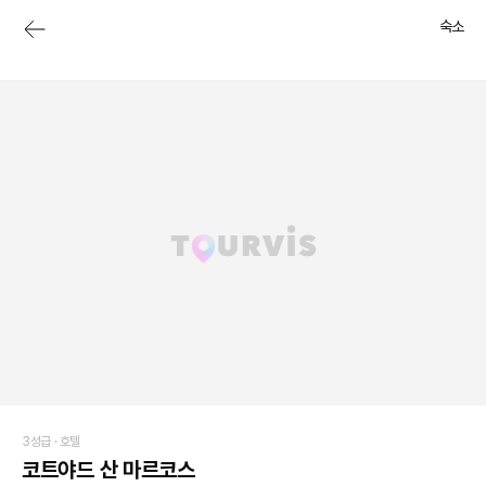
숙소
3성급 ·
호텔
코트야드 산 마르코스