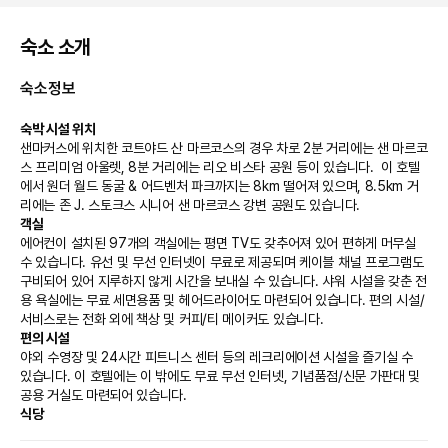
숙소 소개
숙소정보
숙박 시설 위치
샌마커스에 위치한 코트야드 산 마르코스의 경우 차로 2분 거리에는 샌 마르코
스 프리미엄 아울렛, 8분 거리에는 리오 비스타 공원 등이 있습니다.  이 호텔
에서 원더 월드 동굴 & 어드벤처 파크까지는 8km 떨어져 있으며, 8.5km 거
리에는 존 J. 스토크스 시니어 샌 마르코스 강변 공원도 있습니다.
객실
에어컨이 설치된 97개의 객실에는 평면 TV도 갖추어져 있어 편하게 머무실 
수 있습니다. 유선 및 무선 인터넷이 무료로 제공되며 케이블 채널 프로그램도 
구비되어 있어 지루하지 않게 시간을 보내실 수 있습니다. 샤워 시설을 갖춘 전
용 욕실에는 무료 세면용품 및 헤어드라이어도 마련되어 있습니다. 편의 시설/
서비스로는 전화 외에 책상 및 커피/티 메이커도 있습니다.
편의 시설
야외 수영장 및 24시간 피트니스 센터 등의 레크리에이션 시설을 즐기실 수 
있습니다. 이 호텔에는 이 밖에도 무료 무선 인터넷, 기념품점/신문 가판대 및 
공용 거실도 마련되어 있습니다.
식당
시설 내에 위치한 비스트로 The Bistro에서 미국 요리를 즐겨보세요. 여기에