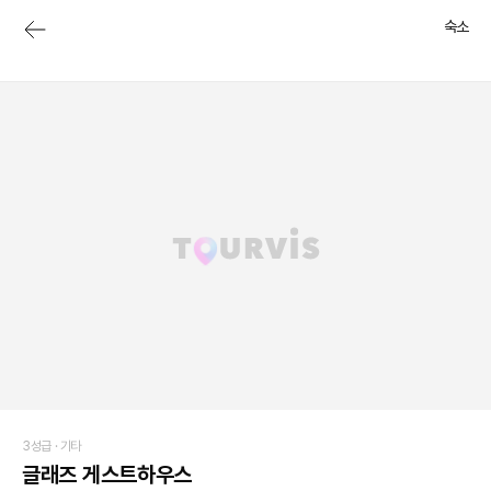
숙소
3성급 ·
기타
글래즈 게스트하우스