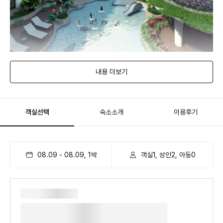
기분좋게 즐기는 부대시설
내용 더보기
✔ 파묵칼레에서 영감을 받은 매력적인 계단식 인피니티 풀
✔ 큰 규모의 야외수영장과 유수풀
✔ 리조트 월드에서 펼쳐지는 화려한 불꽃놀이 감상
객실선택
숙소소개
이용후기
08.09
-
08.09
,
1
박
객실1, 성인2, 아동0