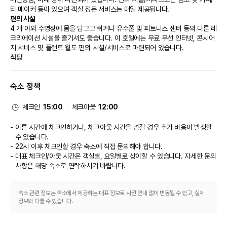
티 메이커 등이 있으며 객실 정돈 서비스는 매일 제공됩니다.
편의 시설
4 개 야외 수영장에 몸을 담그고 쉬거나 유수풀 및 피트니스 센터 등의 다른 레
크리에이션 시설을 즐기셔도 좋습니다. 이 호텔에는 무료 무선 인터넷, 콘시어
지 서비스 및 플랜트 월도 편의 시설/서비스로 마련되어 있습니다.
식당
이 호텔에 있는 Native Kitchen에서 맛있는 식사를 즐겨보세요. 또는 편하게 
객실에서 24시간 룸서비스를 이용하실 수도 있습니다. 풀사이드 바에서는 음
숙소 정책
료를 마시며 하루를 여유롭게 마무리하실 수 있어요.
비즈니스, 기타 편의시설
대표적인 편의 시설과 서비스로는 드라이클리닝/세탁 서비스, 24시간 운영되
체크인
15:00
체크아웃
12:00
는 프런트 데스크, 다국어 구사 가능 직원 등이 있습니다. 이 호텔에는 행사를 
위한 4개의 회의실이 마련되어 있습니다. 시설 내에서 셀프 주차(요금 별도) 이
이른 시간에 체크인하거나, 체크아웃 시간을 넘길 경우 추가 비용이 발생할
용이 가능합니다.
수 있습니다.
개조 공사
22시 이후 체크인할 경우 숙소에 직접 문의해야 합니다.
아래 시설 또는 서비스는 2026년 8월 18일 ~ 2026년 11월 16일에 이용하
대표 체크인/아웃 시간은 객실별, 요일별로 상이할 수 있습니다. 자세한 문의
실 수 없습니다(날짜는 변경될 수 있음). 
사항은 해당 숙소
로 연락하시기 바랍니다.
수영장 중 한 곳
숙소 관련 정보는 숙소에서 제공하는 대표 정보로 사전 안내 없이 변동될 수 있고, 실제
정보와 다를 수 있습니다.