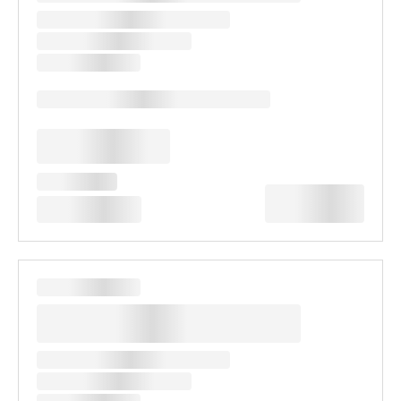
관광지 접근성 최고의 위치 호텔
✔ 유니버셜 스튜디오 도보 15분 거리
✔ 실로소 비치 도보 10분 거리
✔ 마담투소 박물관 도보 10분 거리